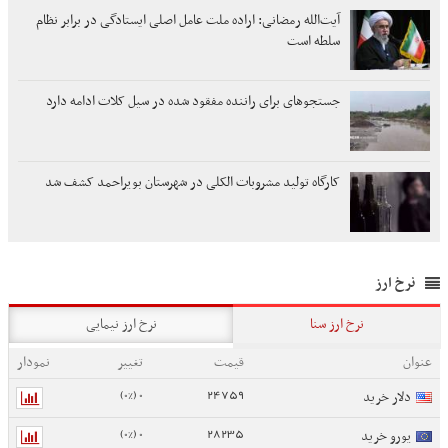
آیت‌الله رمضانی: اراده ملت عامل اصلی ایستادگی در برابر نظام
سلطه است
جستجوهای برای راننده مفقود شده در سیل کلات ادامه دارد
کارگاه تولید مشروبات الکلی در شهرستان بویراحمد کشف شد
نرخ ارز
نرخ ارز سنا
نرخ ارز نیمایی
عنوان
قیمت
تغییر
نمودار
0 (0%)
24759
دلار خرید
0 (0%)
28235
یورو خرید