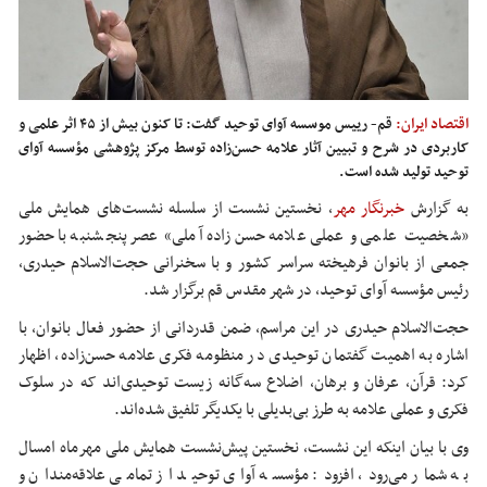
اقتصاد ایران:
قم- رییس موسسه آوای توحید گفت: تا کنون بیش از ۴۵ اثر علمی و
کاربردی در شرح و تبیین آثار علامه حسن‌زاده توسط مرکز پژوهشی مؤسسه آوای
توحید تولید شده است.
به گزارش
خبرنگار مهر
، نخستین نشست از سلسله نشست‌های همایش ملی
«شخصیت علمی و عملی علامه حسن‌زاده آملی» عصر پنجشنبه با حضور
جمعی از بانوان فرهیخته سراسر کشور و با سخنرانی حجت‌الاسلام حیدری،
رئیس مؤسسه آوای توحید، در شهر مقدس قم برگزار شد.
حجت‌الاسلام حیدری در این مراسم، ضمن قدردانی از حضور فعال بانوان، با
اشاره به اهمیت گفتمان توحیدی در منظومه فکری علامه حسن‌زاده، اظهار
کرد: قرآن، عرفان و برهان، اضلاع سه‌گانه زیست
توحیدی‌اند
که در سلوک
فکری و عملی علامه به طرز بی‌بدیلی با یکدیگر تلفیق شده‌اند.
وی با بیان اینکه این نشست، نخستین پیش‌نشست همایش ملی مهرماه امسال
به شمار می‌رود، افزود: مؤسسه آوای توحید از تمامی علاقه‌مندان و