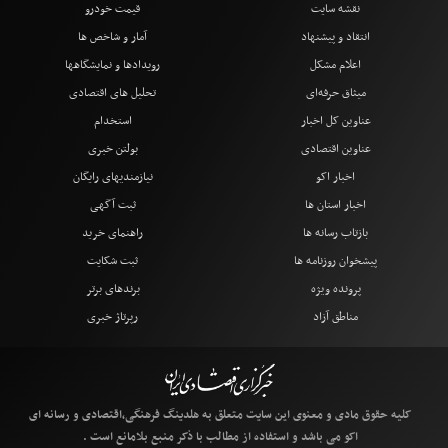
نقشه سایت
قیمت خودرو
انتقاد و پیشنهاد
آمار و شاخص ها
اعلام مشکل
رویدادها و نمایشگاهها
میثاق حرفه‌ای
تحلیل های اقتصادی
عناوین کل اخبار
استخدام
عناوین اقتصادی
بولتن خبری
اخبار اکو
نیازمندیهای رایگان
اخبار استان ها
ثبت آگهی
بازتاب رسانه ها
راهنمای خرید
پیشخوان روزنامه ها
ثبت شکایت
پرونده ویژه
برندهای برتر
مناطق آزاد
رپرتاژ خبری
کلیه حقوق مادی و معنوی این سایت متعلق به هلدینگ فرهنگی،اقتصادی و رسانه ای
اکو می باشد و استفاده از مطالب با ذکر منبع بلامانع است .