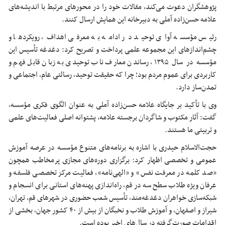
پژوهشگران دعوت می‌کند، مقالات خود را در محورهای مرتبط با اندیشه‌های
علامه حسن‌زاده آملی به دبیرخانه این همایش ارسال کنند.
رئیس مؤسسه آوای توحید در ادامه به معرفی اهداف، رویکردها و
چشم‌اندازهای این مجموعه علمی پرداخت و تصریح کرد: دغدغه تأسیس این
مؤسسه در سال ۱۳۹۵، رساندن معارف ناب توحیدی به زبان قابل فهم و
کاربردی برای عموم مردم بود؛ چرا که حقیقت توحید، رسالتی عام، اجتماعی و
تمدن‌ساز دارد.
وی با تأکید بر جایگاه علامه حسن‌زاده آملی به عنوان الگوی فکری مؤسسه،
گفت: آثار مکتوب و شاگردان برجسته علامه، پشتوانه اصلی فعالیت‌های علمی
و تربیتی ما هستند.
حجت‌الاسلام حیدری با اشاره به برنامه‌های متنوع مؤسسه در عرصه آموزش
عمومی و تخصصی اظهار کرد: برگزاری دوره‌های مجازی پرمخاطب همچون
«صد کلمه در معرفت نفس» و «الهی‌نامه»، فعالیت مرکز تخصصی فلسفه و
عرفان ویژه طلاب سطح سه در قم، راه‌اندازی پهنه‌های استانی برای انسجام و
شبکه‌سازی خواهران دغدغه‌مند، تأسیس شعب حضوری در شهرهای قم، تهران،
شیراز و اصفهان، و آموزش طلاب و نخبگان از بیش از ۴۰ کشور جهان، بخشی از
اقدامات صورت‌گرفته در سال‌های اخیر بوده است.