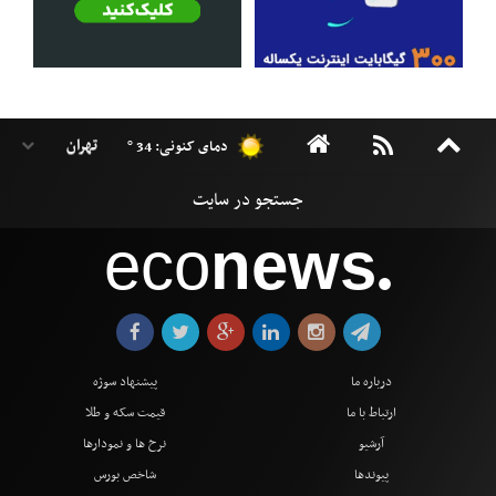
دمای کنونی: 34 °
eco
news
●
درباره ما
پیشنهاد سوژه
ارتباط با ما
قیمت سکه و طلا
آرشیو
نرخ ها و نمودارها
پیوندها
شاخص بورس