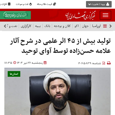
ورود / عضویت
قیمت طلا و سکه
نفت و سوخت
فلزات پا
بار
و
اوراسیا
جهان
اکو
کلان و بودجه
بانک
بیمه
کارگزاری
نفت و گاز
پ
بسته
نمودن
فهرست
تولید بیش از ۴۵ اثر علمی در شرح آثار
علامه حسن‌زاده توسط آوای توحید
پنجشنبه 26 تیر 1404
18:35
شناسه: 4065839
استان‌ها