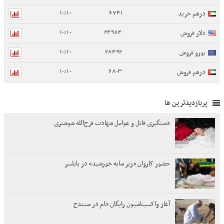
0 (0%)
6741
درهم خرید
0 (0%)
24984
دلار فروش
0 (0%)
28492
یورو فروش
0 (0%)
6803
درهم فروش
پربازدیدترین ها
دستگیری قاتل و عوامل شهادت فرج‌الله شوشتری
حضور کاروان «زیر سایه خورشید» در بابلسر
آغاز واکسیناسیون رایگان دام در سنندج