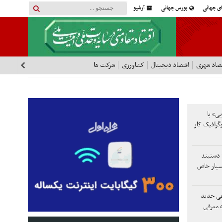
ای جهانی
بورس جهانی
آرشیو
صاد شهری
اقتصاد دیجیتال
کشاورزی
شرکت ها
ی» با
گرافیک کار
 دستبند
سیار خاص
عی جدید
ده معرفی