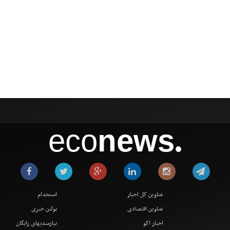
eco
news
●
عناوین کل اخبار
استخدام
عناوین اقتصادی
بولتن خبری
اخبار اکو
نیازمندیهای رایگان