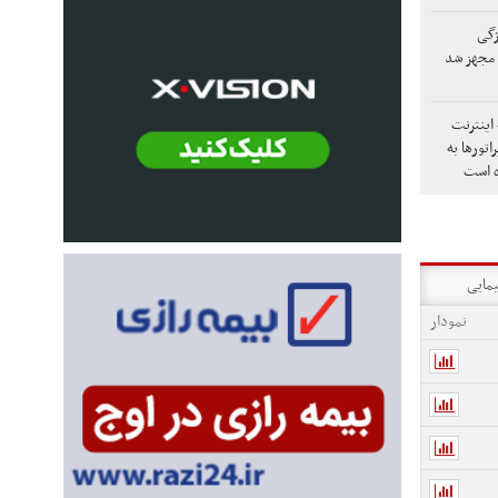
ژگی
 مجهز شد
اینترنت
اتورها به
ه است
یمایی
نمودار