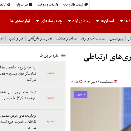
قیمت طلا و سکه
نفت و سوخت
فلزات پایه
کالاه
نیازمندی ها
 ها
استان‌ها
مناطق آزاد
چندرسانه‌ای
ز
پتروشیمی
صنعت آب و برق
صنایع و معادن
تجارت و بازرگانی
کار و تعاون
اقت
ی‌های ارتباطی
تازه ترین ها
اپل ظاهرا روی «آیفون فضای
نمایشگر فوق پیشرفته هولو
می‌کند
پنجشنبه 26 تیر 1404
13:15
فیت‌بیت ایر رونمایی شد؛
فناوری
هوشمند گوگل با طراحی ب
پردازنده‌های هوش مصنو
AMD با قدرت خیره‌کنن
شدند