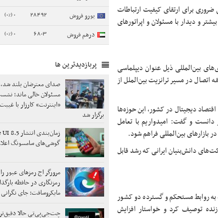
 ضروری برای ارتقای کیفیت ارتباطات
0 (0%)
28492
یورو فروش
یشتر و دیدار با مسئولان و اپراتورهای
0 (0%)
6803
درهم فروش
پربازدیدترین ها
‌های بین‌المللی ذیل عنوان دیپلماسی
 اتصال در مسیر ترانزیت بین‌الملل از
صدای معترضان بلند شد،
مسئولان خالی ماند؛ نشس
«اینترنت» کارزار با غیبت
اقتصاد دیجیتال در کشور، این حوزه‌ها
برگزار شد
انست و گفت: امیدواریم با تعامل
 بازارهای بین‌المللی فراهم شود.
گوشی‌های سامسونگ اعلا
ت‌های دانش‌بنیان ایرانی که رشد قابل
مرورگر اج رمزهای عبور را
رمزنگاری در حافظه بارگذا
مایکروسافت: جای نگرانی
ه به روابط مستحکم و گسترده دو کشور
 سازنده توصیف کرد و خواستار افزایش
چت‌جی‌پی‌تی حالا دقیق‌تر