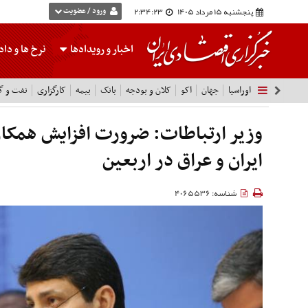
پنجشنبه 15 مرداد 1405
2:34:24
ورود / عضویت
اخبار و رویدادها
نرخ ها
و داده
اوراسیا
جهان
اکو
کلان و بودجه
بانک
بیمه
کارگزاری
نفت و گا
وزیر ارتباطات: ضرورت افزایش همکار
ایران و عراق در اربعین
شناسه: 4065536