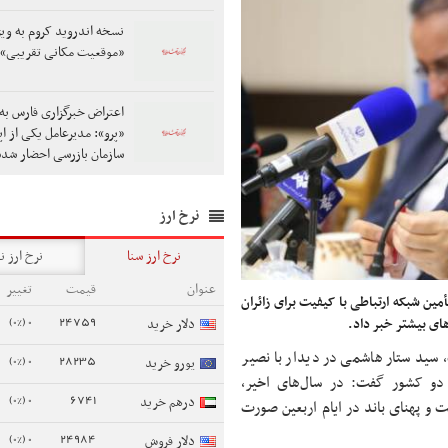
نسخه اندروید کروم به وی
«موقعیت مکانی تقریبی»
اعتراض خبرگزاری فارس به 
«پرو»: مدیرعامل یکی از اپر
سازمان بازرسی احضار شد
نرخ ارز
نرخ ارز سنا
نرخ ارز ن
عنوان
قیمت
تغییر
مین شبکه ارتباطی با کیفیت برای زائران
0 (0%)
24759
های بیشتر خبر داد.
دلار خرید
، سید ستار هاشمی در دیدار با نصیر
0 (0%)
28235
یورو خرید
ت دو کشور گفت: در سال‌های اخیر،
0 (0%)
6741
درهم خرید
ت و پهنای باند در ایام اربعین صورت
0 (0%)
24984
دلار فروش