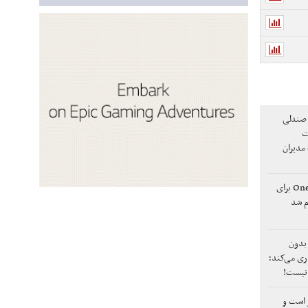
 صندلی
ت
 مدیران
زمان‌بندی انتشار One UI 8.5 برای
م شد
 بدون
ری می‌کند؛
 نیست!
 است و