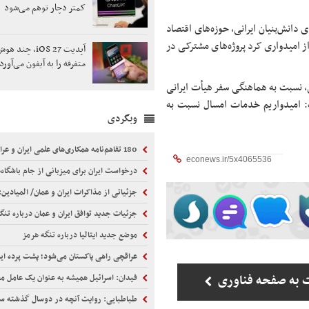
کمتر دچار توهم می‌شود
ی دانش‌بنیان ایرانی، حوزه‌های اقتصاد
از امیدواری کرد پروژه‌های مشترکی در
آپدیت iOS 27، 
متفرقه را به آیفون می‌آورد
ی، نسبت به هماهنگی سفر هیأت ایرانی
فت: امیدواریم خدمات امسال نسبت به
وبگردی
180 تفاهم‌نامه همکاری‌های علمی ایران و عراق وارد مرحله اجرا شده است
درخواست ایران برای میزبانی از جام باشگاه‌های فوتسال آسیا د
جزئیاتی از مذاکرات ایران و عمان/ المیادین: ایران تاکید دارد که تردد در تنگه هرمز باید در یک 
جزئیات جدید توافق ایران و عمان درباره تنگ
موضع جدید ایتالیا درباره تنگه هرمز
عراقچی راهی پاکستان می‌شود؛ پشت پرده این س
 به صفحه فناوری
فیدان: اسرائیل همیشه به عنوان یک عامل مخرب عم
طباطبایی: روایت آنچه در دوسال گذشته سپری شد، امشب پخش و منت