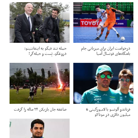
درخواست ایران برای میزبانی جام
حمله تند فیگو به اینفانتینو:
باشگاه‌های فوتسال آسیا
دروغگو، پَست‌ و حیله‌گر!
فرناندو آلونسو با لامبورگینی 6
صاعقه جان بازیکن ۲۴ ساله را گرفت
میلیون دلاری در موناکو