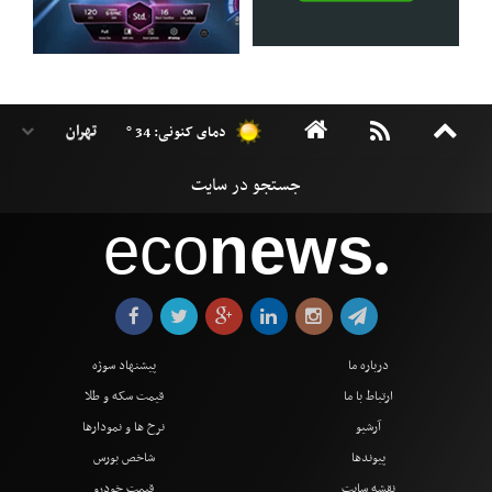
دمای کنونی: 34 °
eco
news
●
درباره ما
پیشنهاد سوژه
ارتباط با ما
قیمت سکه و طلا
آرشیو
نرخ ها و نمودارها
پیوندها
شاخص بورس
نقشه سایت
قیمت خودرو