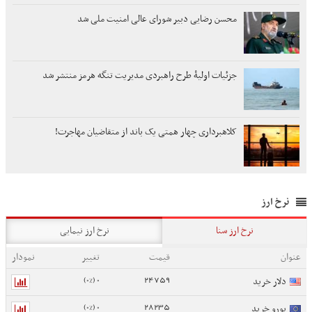
محسن رضایی دبیر شورای عالی امنیت ملی شد
جزئیات اولیۀ طرح راهبردی مدیریت تنگه هرمز منتشر شد
کلاهبرداری چهار همتی یک باند از متقاضیان مهاجرت!
نرخ ارز
نرخ ارز سنا
نرخ ارز نیمایی
عنوان
قیمت
تغییر
نمودار
0 (0%)
24759
دلار خرید
0 (0%)
28235
یورو خرید