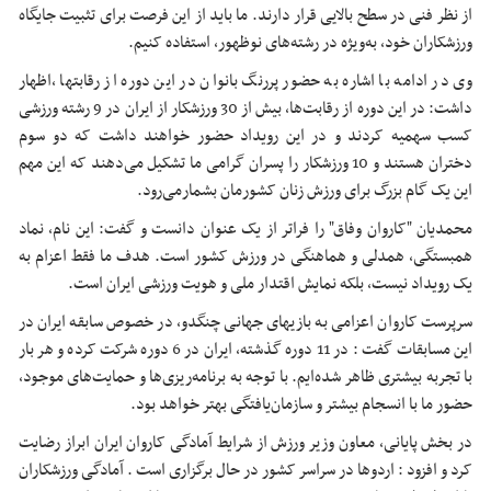
از نظر فنی در سطح بالایی قرار دارند. ما باید از این فرصت برای تثبیت جایگاه
ورزشکاران خود، به‌ویژه در رشته‌های نوظهور، استفاده کنیم.
وی در ادامه با اشاره به حضور پررنگ بانوان در این دوره از رقابتها ،اظهار
داشت: در این دوره از رقابت‌ها، بیش از 30 ورزشکار از ایران در 9 رشته ورزشی
کسب سهمیه کردند و در این رویداد حضور خواهند داشت که دو سوم
دختران هستند و 10 ورزشکار را پسران گرامی ما تشکیل می‌دهند که این مهم
این یک گام بزرگ برای ورزش زنان کشورمان بشمار‌می‌رود‌.
محمدیان "کاروان وفاق" را فراتر از یک عنوان دانست و گفت: این نام، نماد
همبستگی، همدلی و هماهنگی در ورزش کشور است. هدف ما فقط اعزام به
یک رویداد نیست، بلکه نمایش اقتدار ملی و هویت ورزشی ایران است.
سرپرست کاروان اعزامی به بازیهای جهانی چنگدو، در خصوص سابقه ایران در
این مسابقات گفت : در 11 دوره گذشته، ایران در 6 دوره شرکت کرده و هر بار
با تجربه بیشتری ظاهر شده‌ایم. با توجه به برنامه‌ریزی‌ها و حمایت‌های موجود،
حضور ما با انسجام بیشتر و سازمان‌یافتگی بهتر خواهد بود.
در بخش پایانی، معاون وزیر ورزش از شرایط آمادگی کاروان ایران ابراز رضایت
کرد و افزود : اردوها در سراسر کشور در حال برگزاری است . آمادگی ورزشکاران