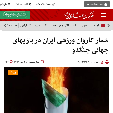
ورود / عضویت
قیمت طلا و سکه
نفت و سوخت
فلزات پا
بار
و
اوراسیا
جهان
اکو
کلان و بودجه
بانک
بیمه
کارگزاری
نفت و گاز
پ
بسته
نمودن
فهرست
شعار کاروان ورزشی ایران در بازیهای
جهانی چنگدو
چهارشنبه 25 تیر 1404
10:00
شناسه: 4064268
ورزش