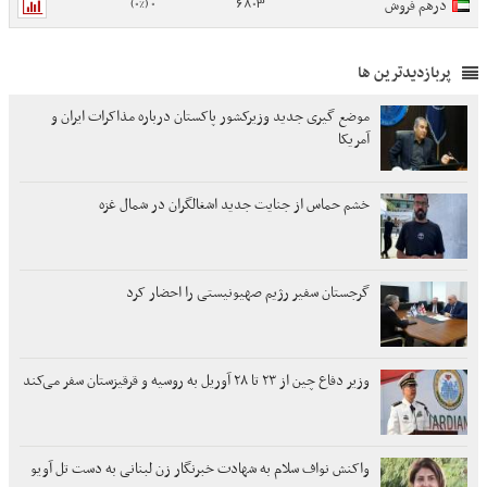
0 (0%)
6803
درهم فروش
پربازدیدترین ها
موضع گیری جدید وزیرکشور پاکستان درباره مذاکرات ایران و
آمریکا
خشم حماس از جنایت جدید اشغالگران در شمال غزه
گرجستان سفیر رژیم صهیونیستی را احضار کرد
وزیر دفاع چین از ۲۳ تا ۲۸ آوریل به روسیه و قرقیزستان سفر می‌کند
واکنش نواف سلام به شهادت خبرنگار زن لبنانی به دست تل آویو