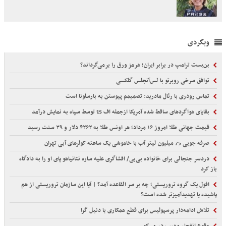
وبگردی
بن‌بست ترامپ در برابر ایران؛ هرمز ورق را برمی‌گرداند؟
توافق سرخی روبرتو با لس‌آنجلس گلکسی
تماس رودری با رئال مادرید: تصمیمم پیوستن به بارسلونا است
بقایای هواگردهای ساقط شده آمریکا ازجمله اف 15 توسط سپاه به نمایش درآمد
قیمت جهانی طلا امروز ۱۶ مرداد؛ هر اونس طلا به ۴۲۶۲ دلار و ۳۹ سنت رسید
صرفه جویی 75 میلیون لیتر آب با خاموشی یک ساعته کولرهای آبی تهران
دردسر جنجالی برای خانواده بی‌بی/ افشاگری علیه ساره نتانیاهو پای او را به دادگاه
باز کرد
افول یک گروه تروریستی؛ چه بر سر القاعده آمد؟ | آیا این سازمان تروریستی از هم
پاشیده یا تهدیدآمیزتر شده است؟
تلاش ادامه‌دار پرسپولیس برای قطع همکاری با دنیل گرا
وقوع انفجار مهیب در مسکو