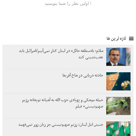
تازه ترین ها
سلام: با«منطقه حائل» در لبنان کنار نمی‌آییم/اسرائیل باید
عقب‌نشینی کند
حادثه دریایی در شاخ آفریقا
حمله موشکی و پهپادی حزب الله به آشیانه توپخانه رژیم
صهیونیستی+ فیلم
جنبش امل لبنان: رژیم صهیونیستی جز زبان زور نمی‌فهمد