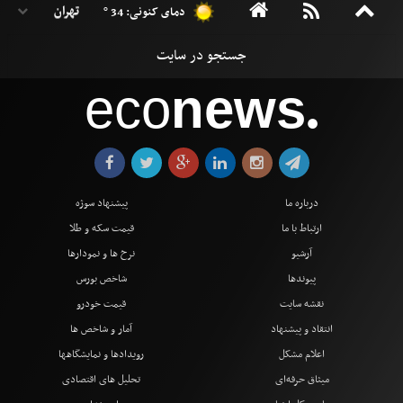
دمای کنونی: 34 °
eco
news
●
درباره ما
پیشنهاد سوژه
ارتباط با ما
قیمت سکه و طلا
آرشیو
نرخ ها و نمودارها
پیوندها
شاخص بورس
نقشه سایت
قیمت خودرو
انتقاد و پیشنهاد
آمار و شاخص ها
اعلام مشکل
رویدادها و نمایشگاهها
میثاق حرفه‌ای
تحلیل های اقتصادی