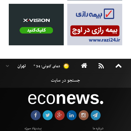
دمای کنونی: 34 °
eco
news
●
درباره ما
پیشنهاد سوژه