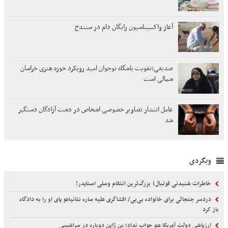
آغاز واکسیناسیون رایگان دام در سنندج
صدیقی:تقویت باشگاه نوجوان امید رویکرد حوزه هنری خراسان
شمالی است
عامل انتشار تصاویر خصوصی اشخاص در دشت آزادگان دستگیر
شد
وبگردی
خاطرات شنیدنی فوتبال| بزرگ‌ترین انتقام وسلی اسنایدر!
دردسر جنجالی برای خانواده بی‌بی/ افشاگری علیه ساره نتانیاهو پای او را به دادگاه
باز کرد
ارزپاشی دولت آمریکا هم جواب نداد؛ ین ژاپن دوباره در سراشیبی