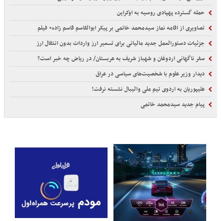
حمله گسترده پهپادی روسیه به اوکراین
تصاویری از اقامه نماز سیدمحمد خاتمی بر پیکر ابوالقاسم قاسم زاده+ فیلم
جزئیات دستورالعمل جدید مالیاتی برای تسعیر ارز واردات بدون انتقال ارز
سفر ناگهانی اردوغان و شهباز شریف به عربستان/ در ریاض چه خبر است؟
دیدار وزیر علوم با شخصیت‌های سیاسی در عراق
علیپوریان به اردوی تیم ملی والیبال نشسته نرفت!
پیام جدید سیدمحمد خاتمی