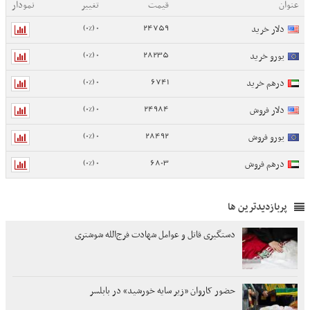
عنوان
قیمت
تغییر
نمودار
0 (0%)
24759
دلار خرید
0 (0%)
28235
یورو خرید
0 (0%)
6741
درهم خرید
0 (0%)
24984
دلار فروش
0 (0%)
28492
یورو فروش
0 (0%)
6803
درهم فروش
پربازدیدترین ها
دستگیری قاتل و عوامل شهادت فرج‌الله شوشتری
حضور کاروان «زیر سایه خورشید» در بابلسر