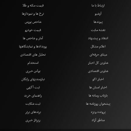
ارتباط با ما
قیمت سکه و طلا
آرشیو
نرخ ها و نمودارها
پیوندها
شاخص بورس
نقشه سایت
قیمت خودرو
انتقاد و پیشنهاد
آمار و شاخص ها
اعلام مشکل
رویدادها و نمایشگاهها
میثاق حرفه‌ای
تحلیل های اقتصادی
عناوین کل اخبار
استخدام
عناوین اقتصادی
بولتن خبری
اخبار اکو
نیازمندیهای رایگان
اخبار استان ها
ثبت آگهی
بازتاب رسانه ها
راهنمای خرید
پیشخوان روزنامه ها
ثبت شکایت
پرونده ویژه
برندهای برتر
مناطق آزاد
رپرتاژ خبری