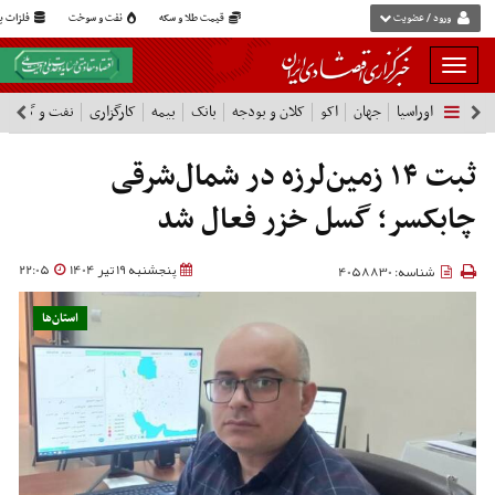
ورود / عضویت
قیمت طلا و سکه
نفت و سوخت
فلزات پا
بار
و
اوراسیا
جهان
اکو
کلان و بودجه
بانک
بیمه
کارگزاری
نفت و گاز
پ
بسته
نمودن
فهرست
ثبت ۱۴ زمین‌لرزه در شمال‌شرقی
چابکسر؛ گسل خزر فعال شد
پنجشنبه 19 تیر 1404
22:05
شناسه: 4058830
استان‌ها