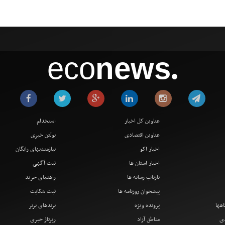
eco
news
●
عناوین کل اخبار
استخدام
عناوین اقتصادی
بولتن خبری
اخبار اکو
نیازمندیهای رایگان
اخبار استان ها
ثبت آگهی
بازتاب رسانه ها
راهنمای خرید
پیشخوان روزنامه ها
ثبت شکایت
اهها
پرونده ویژه
برندهای برتر
دی
مناطق آزاد
رپرتاژ خبری