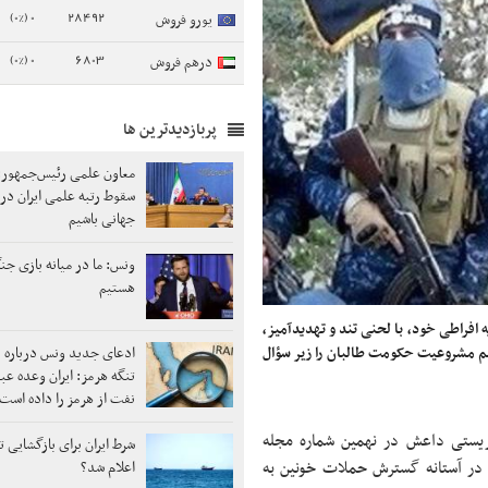
0 (0%)
28492
یورو فروش
0 (0%)
6803
درهم فروش
پربازدیدترین ها
معاون علمی رئیس‌جمهور: 
سقوط رتبه علمی ایران در
جهانی باشیم
ونس: ما در میانه بازی جنگ
هستیم
افراطی خود، با لحنی تند و تهدیدآمیز،
قیم مشروعیت حکومت طالبان را زیر سؤال
ادعای جدید ونس درباره ب
تنگه هرمز: ایران وعده عب
نفت از هرمز را داده است
ریستی داعش در نهمین شماره مجله
شرط ایران برای بازگشایی ت
 که در آستانه گسترش حملات خونین به
اعلام شد؟