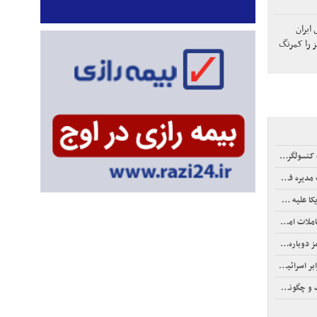
 ایران
ز را کمرنگ
شریف روشن شود
درال رزرو
 هرگز دوباره
جنگ در خلیج‌فارس دارد
 متحد شویم
قتل رسید؟