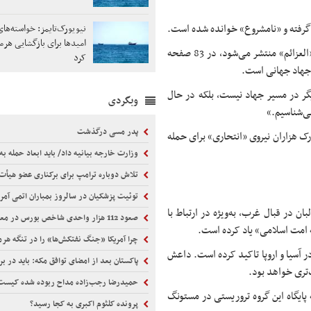
گرفته و «نامشروع» خوانده شده است.
نیویورک‌تایمز: خواسته‌های
امیدها برای بازگشایی هرم
نشریه «ندای خراسان» که از سوی رسانه رسمی داعش خوراسان به‌نام «العزائم» منتشر می‌شود، در 83 صفحه
کرد
 جهاد جهانی است.
 در مسیر جهاد نیست، بلکه در حال
وبگردی
ی‌شناسیم.»
پدر مسی درگذشت
ک هزاران نیروی «انتحاری» برای حمله
وزارت خارجه بیانیه داد/ باید ابعاد حمله به کنسولگری ایران در مزار 
تلاش دوباره ترامپ برای برکناری عضو هیأت‌ مدیره ف
توئیت پزشکیان در سالروز بمباران اتمی آمریکا علیه هیروشیما و ناگازاکی/
 در قبال غرب، به‌ویژه در ارتباط با
صعود 112 هزار واحدی شاخص بورس در معاملات امروز
ه امت اسلامی» یاد کرده است.
چرا آمریکا «جنگ نفتکش‌ها» را در تنگه هرمز دوباره اجرا نمی‌کند؟ | نشنال اینترست: ایران امروز آمادگی بیشتری برای 
ر آسیا و اروپا تاکید کرده است. داعش
پاکستان بعد از امضای توافق مکه: باید در برابر اسرائیل
حمیدرضا رجب‌زاده مداح ربوده شده کیست و چگونه به 
ایگاه این گروه تروریستی در مستونگ
پرونده کلثوم اکبری به کجا رسید؟