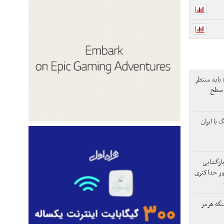
باید منتظر
 سطح
 با ایران
ازگشایی
ور حداکثری
نگه هرمز