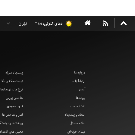
دمای کنونی: 34 °
درباره ما
پیشنهاد سوژه
ارتباط با ما
قیمت سکه و طلا
آرشیو
نرخ ها و نمودارها
پیوندها
شاخص بورس
نقشه سایت
قیمت خودرو
انتقاد و پیشنهاد
آمار و شاخص ها
اعلام مشکل
رویدادها و نمایشگ
میثاق حرفه‌ای
تحلیل های اقتصا