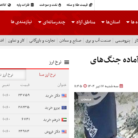
قیمت طلا و سکه
نفت و سوخت
فلزات پایه
کالاه
نیازمندی ها
 ها
استان‌ها
مناطق آزاد
چندرسانه‌ای
ز
پتروشیمی
صنعت آب و برق
صنایع و معادن
تجارت و بازرگانی
کار و تعاون
اقت
ماده جنگ‌های
نرخ ارز
نرخ ارز سنا
نرخ ارز ن
عنوان
قیمت
تغییر
سه شنبه 17 تیر 1404
11:45
0 (0%)
24759
دلار خرید
صفحات
0 (0%)
28235
یورو خرید
0 (0%)
6741
درهم خرید
0 (0%)
24984
دلار فروش