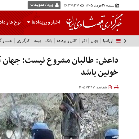
شنبه 17 مرداد 1405
16:37:38
ورود / عضویت
اخبار و رویدادها
نرخ ها
و داده
اوراسیا
جهان
اکو
کلان و بودجه
بانک
بیمه
کارگزاری
نفت و گا
داعش: طالبان مشروع نیست؛ جهان آ
خونین باشد
شناسه: 4057397