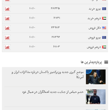
0 (0%)
28235
یورو خرید
0 (0%)
6741
درهم خرید
0 (0%)
24984
دلار فروش
0 (0%)
28492
یورو فروش
0 (0%)
6803
درهم فروش
پربازدیدترین ها
موضع گیری جدید وزیرکشور پاکستان درباره مذاکرات ایران و
آمریکا
خشم حماس از جنایت جدید اشغالگران در شمال غزه