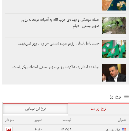
حمله موشکی و پهپادی حزب الله به آشیانه توپخانه رژیم
صهیونیستی+ فیلم
جنبش امل لبنان: رژیم صهیونیستی جز زبان زور نمی‌فهمد
نماینده لبنانی: مذاکره با رژیم صهیونیستی اشتباه بزرگی است
نرخ ارز
نرخ ارز سنا
نرخ ارز نیمایی
عنوان
قیمت
تغییر
نمودار
0 (0%)
24759
دلار خرید