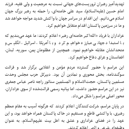
تهدیدآمیز رهبران تروریست‌های جهانی نسبت به مرجعیت و ولی فقیه، فرزند
امام حسین (علیه‌السلام)، سید علی خامنه‌ای، را حمله به رهبر بزرگ جهان
اسلام می‌دانیم. این اقدام در سراسر جهان با واکنش شدید مواجه خواهد شد
و ما در سرزمین پاکستان اقدام متقابل خواهیم کرد.
عزاداران با فریاد «الله‌اکبر خامنه‌ای رهبر» اعلام کردند: ما عهد می‌بندیم که
با استبداد جهانی مبارزه خواهیم کرد و با آمریکا، اسرائیل، انگلیس و
متحدانشان مقابله خواهیم نمود. همچنین از مظلومان یمن، سوریه، لبنان،
افغانستان و عراق دفاع خواهیم کرد.
این مراسم با حضور گسترده مردم مؤمن و انقلابی برگزار شد و قرائت
سوگندنامه، بخش محوری و نمادین آن بود. دبیرکل حزب مجلس وحدت
مسلمین پاکستان، حجت‌الاسلام و المسلمین سناتور راجه ناصر عباس جعفری
نیز در این مراسم حضور داشت، اما بیانیه رسمی قرائت‌شده از سوی عزاداران،
محور اصلی مراسم را شکل می‌داد.
در پایان مراسم، شرکت‌کنندگان اعلام کردند که هرگونه آسیب به مقام معظم
رهبری، با واکنشی قاطع و مستقیم در خاک پاکستان همراه خواهد بود، و این
عهد را در فضای عزاداری و عشق به اهل بیت علیهم‌السلام، به عنوان
وظیفه‌ای شرعی و الهی اعلام کردند.