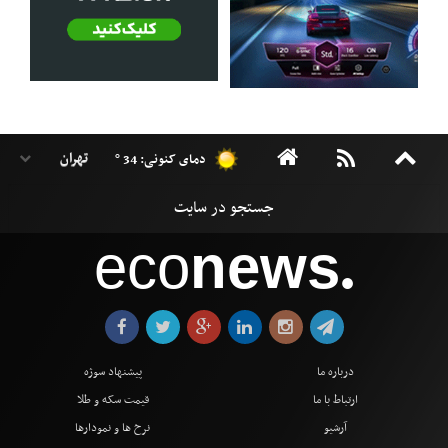
دمای کنونی: 34 °
eco
news
●
درباره ما
پیشنهاد سوژه
ارتباط با ما
قیمت سکه و طلا
آرشیو
نرخ ها و نمودارها