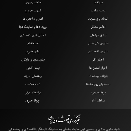
پیوندها
شاخص بورس
نقشه سایت
قیمت خودرو
انتقاد و پیشنهاد
آمار و شاخص ها
اعلام مشکل
رویدادها و نمایشگاهها
میثاق حرفه‌ای
تحلیل های اقتصادی
عناوین کل اخبار
استخدام
عناوین اقتصادی
بولتن خبری
اخبار اکو
نیازمندیهای رایگان
اخبار استان ها
ثبت آگهی
بازتاب رسانه ها
راهنمای خرید
پیشخوان روزنامه ها
ثبت شکایت
پرونده ویژه
برندهای برتر
مناطق آزاد
رپرتاژ خبری
کلیه حقوق مادی و معنوی این سایت متعلق به هلدینگ فرهنگی،اقتصادی و رسانه ای