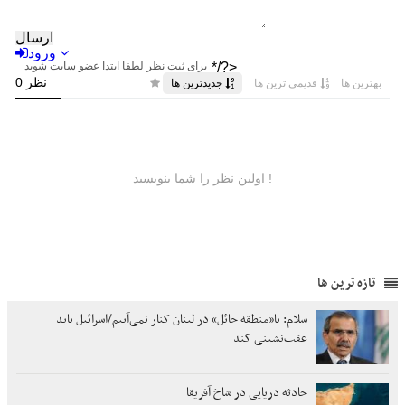
تازه ترین ها
سلام: با«منطقه حائل» در لبنان کنار نمی‌آییم/اسرائیل باید
عقب‌نشینی کند
حادثه دریایی در شاخ آفریقا