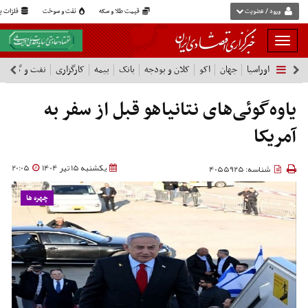
ورود / عضویت
قیمت طلا و سکه
نفت و سوخت
فلزات پا
بار
و
اوراسیا
جهان
اکو
کلان و بودجه
بانک
بیمه
کارگزاری
نفت و گاز
پ
بسته
نمودن
فهرست
یاوه‌گوئی‌های نتانیاهو قبل از سفر به
آمریکا
یکشنبه 15 تیر 1404
20:05
شناسه: 4055925
چهره ها