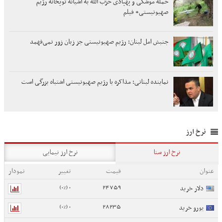
حمله موشکی و پهپادی حزب الله به آشیانه توپخانه رژیم
صهیونیستی+ فیلم
جنبش امل لبنان: رژیم صهیونیستی جز زبان زور نمی‌فهمد
نماینده لبنانی: مذاکره با رژیم صهیونیستی اشتباه بزرگی است
نرخ ارز
نرخ ارز سنا
نرخ ارز نیمایی
عنوان
قیمت
تغییر
نمودار
0 (0%)
24759
دلار خرید
0 (0%)
28235
یورو خرید