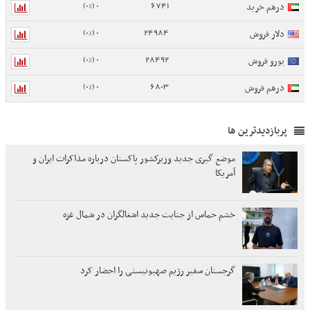
0 (0%)
6741
درهم خرید
0 (0%)
24984
دلار فروش
0 (0%)
28492
یورو فروش
0 (0%)
6803
درهم فروش
پربازدیدترین ها
موضع گیری جدید وزیرکشور پاکستان درباره مذاکرات ایران و
آمریکا
خشم حماس از جنایت جدید اشغالگران در شمال غزه
گرجستان سفیر رژیم صهیونیستی را احضار کرد