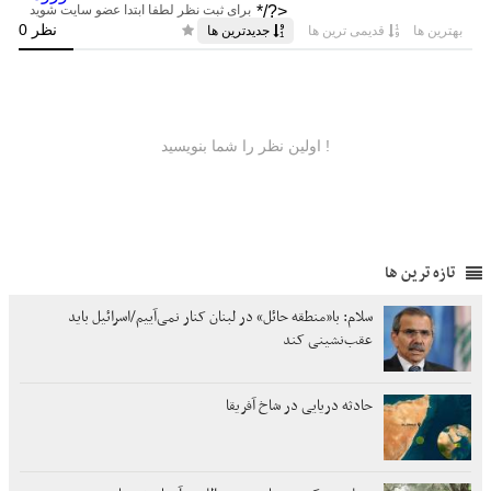
تازه ترین ها
سلام: با«منطقه حائل» در لبنان کنار نمی‌آییم/اسرائیل باید
عقب‌نشینی کند
حادثه دریایی در شاخ آفریقا