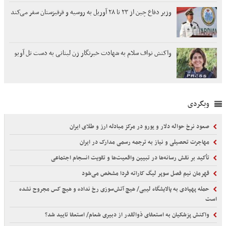
وزیر دفاع چین از ۲۳ تا ۲۸ آوریل به روسیه و قرقیزستان سفر می‌کند
واکنش نواف سلام به شهادت خبرنگار زن لبنانی به دست تل آویو
وبگردی
صعود نرخ حواله دلار و یورو در مرکز مبادله ارز و طلای ایران
مهاجرت تحصیلی و نیاز به ترجمه رسمی مدارک در ایران
تأکید بر نقش رسانه‌ها در تبیین واقعیت‌ها و تقویت انسجام اجتماعی
قهرمان نیم فصل سوپر لیگ کاراته فردا مشخص می‌شود
حمله پهپادی به پالایشگاه لیبی/ هیچ آتش‌سوزی رخ نداده و هیچ کس مجروح نشده
است
واکنش پزشکیان به استعفای ذوالقدر از دبیری شعام/ استعفا تایید شد؟