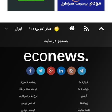
دمای کنونی: 34 °
eco
news
●
درباره ما
پیشنهاد سوژه
ارتباط با ما
قیمت سکه و طلا
آرشیو
نرخ ها و نمودارها
پیوندها
شاخص بورس
نقشه سایت
قیمت خودرو