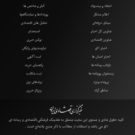
انتقاد و پیشنهاد
آمار و شاخص ها
اعلام مشکل
رویدادها و نمایشگاهها
میثاق حرفه‌ای
تحلیل های اقتصادی
عناوین کل اخبار
استخدام
عناوین اقتصادی
بولتن خبری
اخبار اکو
نیازمندیهای رایگان
اخبار استان ها
ثبت آگهی
بازتاب رسانه ها
راهنمای خرید
پیشخوان روزنامه ها
ثبت شکایت
پرونده ویژه
برندهای برتر
مناطق آزاد
رپرتاژ خبری
کلیه حقوق مادی و معنوی این سایت متعلق به هلدینگ فرهنگی،اقتصادی و رسانه ای
اکو می باشد و استفاده از مطالب با ذکر منبع بلامانع است .