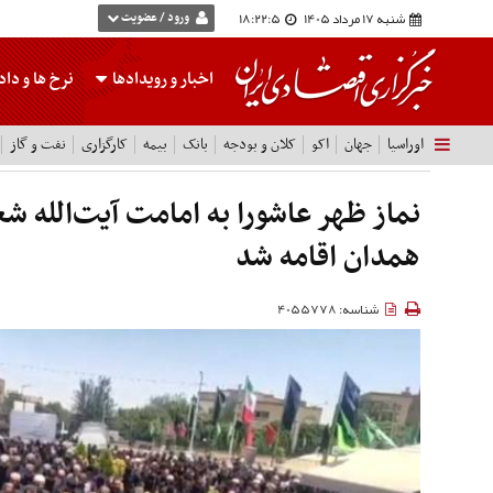
شنبه 17 مرداد 1405
18:22:5
ورود / عضویت
اخبار و رویدادها
نرخ ها
و داده
اوراسیا
جهان
اکو
کلان و بودجه
بانک
بیمه
کارگزاری
نفت و گاز
نماز ظهر عاشورا به امامت آیت‌الله شع
همدان اقامه شد
شناسه: 4055778