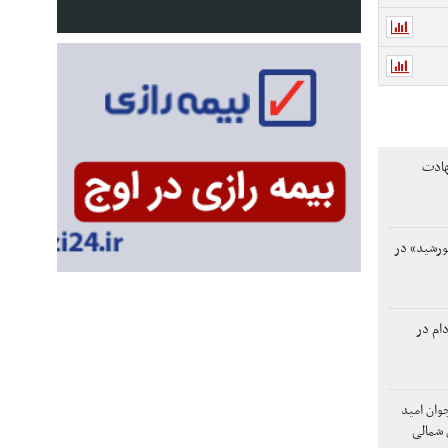
هادت
ورشید» در
دام در
وان امید
 شمالی