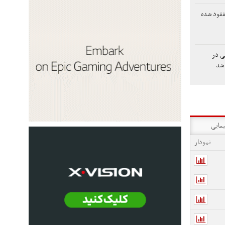
فقود شده
لی در
شد
یمایی
نمودار