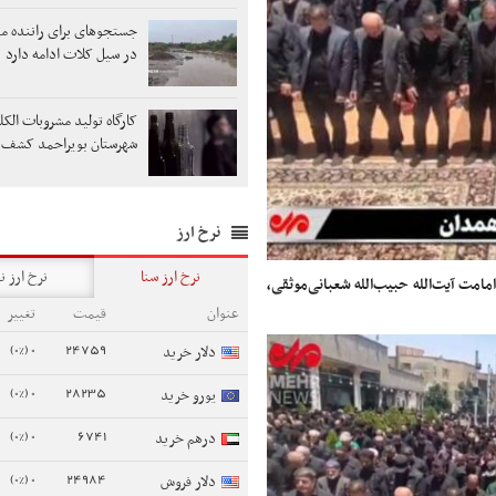
جستجوهای برای راننده م
در سیل کلات ادامه دارد
کارگاه تولید مشروبات الک
شهرستان بویراحمد کشف 
نرخ ارز
نرخ ارز سنا
نرخ ارز ن
مامت آیت‌الله حبیب‌الله شعبانی‌موثقی،
عنوان
قیمت
تغییر
0 (0%)
24759
دلار خرید
0 (0%)
28235
یورو خرید
0 (0%)
6741
درهم خرید
0 (0%)
24984
دلار فروش