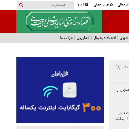
ای جهانی
بورس جهانی
آرشیو
 شهری
اقتصاد دیجیتال
کشاورزی
شرکت ها
 هشترود
صفهان از
لت عامل
ظام سلطه