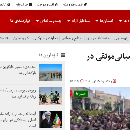
قیمت طلا و سکه
نفت و سوخت
فلزات پایه
کالاه
نیازمندی ها
 ها
استان‌ها
مناطق آزاد
چندرسانه‌ای
پتروشیمی
صنعت آب و برق
صنایع و معادن
تجارت و بازرگانی
کار و تعاون
اقتصاد
بانی‌موثقی در
تازه ترین ها
محمدی: مسیر جایگزین پل
بازگشایی شد
یکشنبه 15 تیر 1404
15:45
ورودی روستای زمان‌آباد ا
استان‌ها
زباله پاکسازی شد
آیت‌الله رمضانی: اراده م
اصلی ایستادگی در برابر ن
است