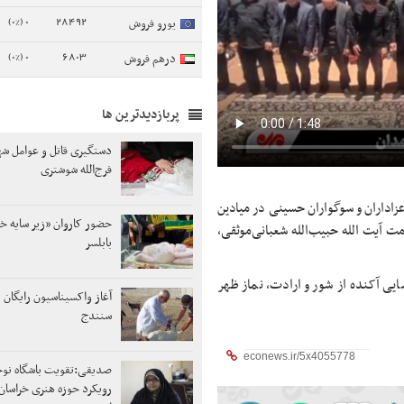
0 (0%)
28492
یورو فروش
0 (0%)
6803
درهم فروش
پربازدیدترین ها
دستگیری قاتل و عوامل ش
فرج‌الله شوشتری
 عزاداران و سوگواران حسینی در میادین
حضور کاروان «زیر سایه خ
مت آیت الله حبیب‌الله شعبانی‌موثقی،
بابلسر
ایی آکنده از شور و ارادت، نماز ظهر
آغاز واکسیناسیون رایگان 
سنندج
صدیقی:تقویت باشگاه نوج
رویکرد حوزه هنری خراسان