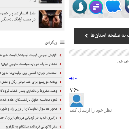
است
عامل انتشار تصاویر خص
در دشت آزادگان دستگیر 
به صفحه استان‌ها
وبگردی
افزایش نجومی قیمت لبنیات/ قیمت شیر 
اهد شد.
هشدار ظریف درباره سیاست خارجی ایران: اروپا را نمی‌توان از معادلات حذف کرد| مدیریت تنش با آمریکا پیش‌شرط گسترش رو
استاندار تهران: قطعی برق تولیدی‌ها بدون اطلاع ق
برنامه مورینیو برای خط میانی رئال و نقش او در تمدید قرارد
وعده مشروط راه‌اندازی بندر خشک فرودگاه امام 
نحوه محاسبه حقوق بازنشستگان اعلام شد/مستمری بازنشستگی با ۲۰، ۳۰ و ۳۵ سال سابقه چگو
محور 21 سوال نمایندگان از وزیر راه و شهرسازی
درگیری شدید در نزدیکی مرز‌های ایران / حمله جدایی‌طلبان به ارد
سفر ناگهانی فرمانده سنتکام به تل‌آویو