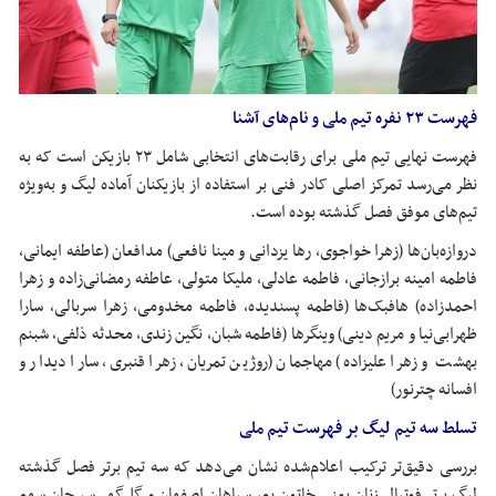
فهرست ۲۳ نفره تیم ملی و نام‌های آشنا
فهرست نهایی تیم ملی برای رقابت‌های انتخابی شامل ۲۳ بازیکن است که به
نظر می‌رسد تمرکز اصلی کادر فنی بر استفاده از بازیکنان آماده لیگ و به‌ویژه
تیم‌های موفق فصل گذشته بوده است.
دروازه‌بان‌ها (زهرا خواجوی، رها یزدانی و مینا نافعی) مدافعان (عاطفه ایمانی،
فاطمه امینه برازجانی، فاطمه عادلی، ملیکا متولی، عاطفه رمضانی‌زاده و زهرا
احمدزاده) هافبک‌ها (فاطمه پسندیده، فاطمه مخدومی، زهرا سربالی، سارا
ظهرابی‌نیا و مریم دینی) وینگرها (فاطمه شبان، نگین زندی، محدثه ذلفی، شبنم
بهشت و زهرا علیزاده) مهاجمان (روژین تمریان، زهرا قنبری، سارا دیدار و
افسانه چترنور)
تسلط سه تیم لیگ بر فهرست تیم ملی
بررسی دقیق‌تر ترکیب اعلام‌شده نشان می‌دهد که سه تیم برتر فصل گذشته
لیگ برتر فوتبال زنان یعنی خاتون بم، سپاهان اصفهان و گل‌گهر سیرجان سهم