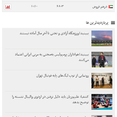
0 (0%)
6803
درهم فروش
پربازدیدترین ها
ببینید|ورزشگاه‌ آزادی و تختی تا آخر سال آماده نیستند
ببینید|هواداران پرسپولیس به‌سختی به مربی ایرانی اعتماد
می‌کنند
رونمایی از توپ لیگ‌های پایه فوتبال تهران
کشفیا: علیپوریان باید دلیل نرفتن در اردوی والیبال نشسته را
توضیح بدهد