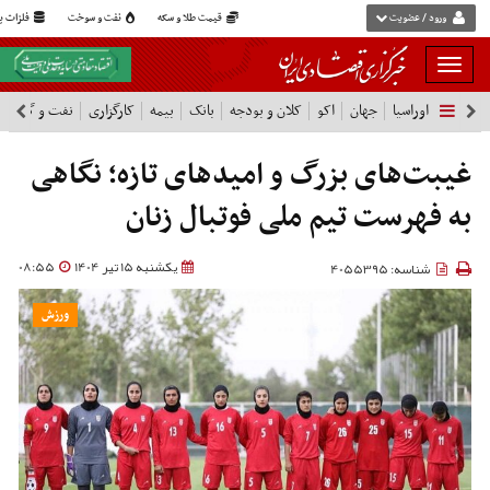
ورود / عضویت
قیمت طلا و سکه
نفت و سوخت
فلزات پا
بار
و
اوراسیا
جهان
اکو
کلان و بودجه
بانک
بیمه
کارگزاری
نفت و گاز
پ
بسته
نمودن
فهرست
غیبت‌های بزرگ و امیدهای تازه؛ نگاهی
به فهرست تیم ملی فوتبال زنان
یکشنبه 15 تیر 1404
08:55
شناسه: 4055395
ورزش