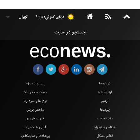
دمای کنونی: 34 °
eco
news
●
درباره ما
پیشنهاد سوژه
ارتباط با ما
قیمت سکه و طلا
آرشیو
نرخ ها و نمودارها
پیوندها
شاخص بورس
نقشه سایت
قیمت خودرو
انتقاد و پیشنهاد
آمار و شاخص ها
اعلام مشکل
رویدادها و نمایشگاهها