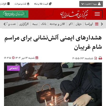
ورود / عضویت
قیمت طلا و سکه
نفت و سوخت
فلزات پا
بار
و
اوراسیا
جهان
اکو
کلان و بودجه
بانک
بیمه
کارگزاری
نفت و گاز
پ
بسته
نمودن
فهرست
هشدارهای ایمنی آتش‌نشانی برای مراسم
شام غریبان
شنبه 14 تیر 1404
16:45
شناسه: 4055063
اجتماعی