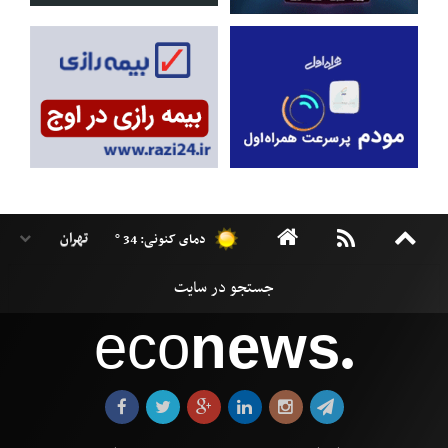
دمای کنونی: 34 °
eco
news
●