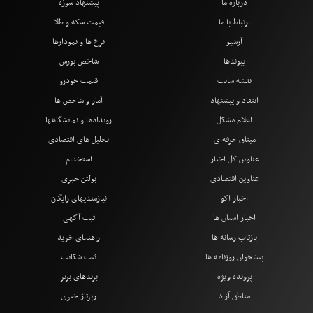
درباره ما
پیشنهاد سوژه
ارتباط با ما
قیمت سکه و طلا
آرشیو
نرخ ها و نمودارها
پیوندها
شاخص بورس
نقشه سایت
قیمت خودرو
انتقاد و پیشنهاد
آمار و شاخص ها
اعلام مشکل
رویدادها و نمایشگاهها
میثاق حرفه‌ای
تحلیل های اقتصادی
عناوین کل اخبار
استخدام
عناوین اقتصادی
بولتن خبری
اخبار اکو
نیازمندیهای رایگان
اخبار استان ها
ثبت آگهی
بازتاب رسانه ها
راهنمای خرید
پیشخوان روزنامه ها
ثبت شکایت
پرونده ویژه
برندهای برتر
مناطق آزاد
رپرتاژ خبری