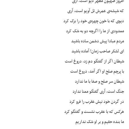
امروز
صهیون
مظهر دیو است، آری
که شیشه‌ی عمرش
تل
آویو
است، آری
دیوی
که با خون چهره‌ی خود را
بزک
کرد
معدودی از ما را اگرچه دو به شک کرد
مردم مبادا پیش دشمن ساده باشید
ای
لشکر صاحب زمان! آماده باشید
شیطان اگر از گفتگو دم زد، دروغ است
با پرچم صلح او اگر آمد، دروغ است
شیطان سر صلح و صفا با ما ندارد
جنگ است، آری گفتگو معنا ندارد
در گردن خود نیش عقرب را فرو کرد
هرکس که با عقرب نشست و گفتگو کرد
ما بنده
حقیم
و بر او شک نداریم