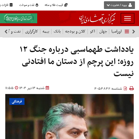
ورود / عضویت
قیمت طلا و سکه
نفت و سوخت
فلزات پا
بار
و
اوراسیا
جهان
اکو
کلان و بودجه
بانک
بیمه
کارگزاری
نفت و گاز
پ
بسته
نمودن
فهرست
یادداشت طهماسبی درباره جنگ ۱۲
روزه؛ این پرچم از دستان ما افتادنی
نیست
شنبه 14 تیر 1404
11:55
شناسه: 4054842
فرهنگی