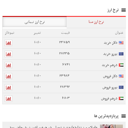
نرخ ارز
نرخ ارز سنا
نرخ ارز نیمایی
عنوان
قیمت
تغییر
نمودار
0 (0%)
24759
دلار خرید
0 (0%)
28235
یورو خرید
0 (0%)
6741
درهم خرید
0 (0%)
24984
دلار فروش
0 (0%)
28492
یورو فروش
0 (0%)
6803
درهم فروش
پربازدیدترین ها
«اسلام مرز ندارد»/ شهید توسلی در همه میادین نبرد، حاضر بود