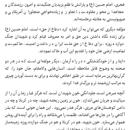
هجری، امام حسین (
ع)
و یارانش با ظلمِ یزیدیان جنگیدند و امروز، رزمندگان و
مجاهدان محور مقاومت با تجاوز و زیاده‌خواهیِ متجاوزان آمریکایی و
صهیونیستی به مقابله برخاسته‌اند.
مؤلفه دیگری که می‌توان به آن اشاره کرد «دفاع از حق» است، امام حسین (
ع)
برای زنده نگاه داشتن دین حق و امر به معروف قیام کرد و شهیدان جنگ
دوازده روزه، برای دفاع از حقِ ملت ایران در داشتن امنیت، حاکمیت و
تمامیت ارضی جان خود را تقدیم این آب و خاک نمودند.
«ایثار و از خودگذشتگی» در راه آرمان, دیگر مولفه‌ای است که در هر دو
صحنه به وضوح قابل ملاحظه است. انسان‌هایی والامقام، جان خود را، که
گران‌بهاترین سرمایه است، در طبق اخلاص نهادند و برای به دست آوردن چیزی
به مراتب ارزشمند تر و بزرگ‌تر فدا کردند.
آنچه مبرهن است جاودانگیِ خون شهیدان است که هرگز غبار زمان آن را از
سیالیت
و جریان نمی‌اندازد. خون بر زمین ریخته شهید، چه در کربلا و چه در
دامن کوهستان‌های مرزی، هرگز هدر نمی‌رود. این همان خونی است که بذر
آگاهی را در جان‌ها می‌افشاند، ظلمت را می‌شکافد و راه را برای آینده‌ای روشن
هموار می‌سازد. خون شهید، هم در کربلا و هم در جنگ دوازده روزه، زمینه‌ساز
بیداری و قیام آزاد
اندیشان
و مجاهدان است.