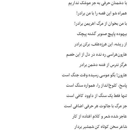
با دشمنان حرفی به جز موشک نداریم
همراه شو این قصه را با من برادر!
با من بخوان از مرگ اهریمن برادر!
بیهوده پاپیچ صنوبر گشته پیچک
از ریشه، این هرزه‌علف،
برکن
برادر
هارون‌هراسی ره
نده
در دل از این خصم
هرگز نترس از فتنه دشمن برادر
هارون! بگو موسی رسیده وقت جنگ است
پاسخ، کلوخ‌انداز را، همواره سنگ است
تنها فقط یک سنگ از داوود کافی است
جز مرگ با
جالوت
هر حرفی اضافی است
عاجز شده شعر و کلام افتاده از کار
شاعر سخن کوتاه کن شمشیر بردار