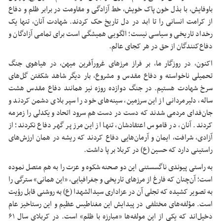
باوفایش، با بذل خون پاک خویش، خط آزادگی و مقاومت در برابر ظلم و دفاع
از کرامت انسانی را تا ابد در دل تاریخ حک کردند. شهادت آنان، تنها یک
رخداد تاریخی و سیاسی نیست؛ الگویی همیشگی است برای تمامی آزادگان و
دفاع‌کنندگان از حق در هر کجای عالم.
اکنون، در روزگار ما، بر فراز مرزهای غرورآفرین میهن، در هیاهوی جنگ
تحمیلی ناخواسته و دفاع مقدس و مشروع، بار دیگر شاهد شکفتن گل‌های
سرخ شهادت هستیم. در جنگ دوازده روزه نیز همانند دفاع مقدس هشت
ساله، دلیرمردانی از این سرزمین، سینه‌های خود را سپر بلای دشمن کردند و
جان‌فدای مردمی شدند که دست در دست هم سرود اتحاد و یکدلی را زمزمه
کردند. آنان، در قاموس اعتقادشان، تنها از این مرز پر گهر دفاع نکردند؛ از
آزادی، شرافت، ایمان و آرمان‌هایی دفاع کردند که ریشه در همان ارزش‌های
راستینی دارد که حسین (
ع)
در کربلا بر پا داشت.
به راستی پیوندی ناگسستنی این دو صحنه شکوه و عزت را به هم متصل نموده
است؛ آن‌چنان که فارغ از مرزهای تاریخی و جغرافیایی، «این همانی» سترگی را
به تصویر کشیده که تجلی آن در عزاداری سیدالشهدا (
ع)
به روشنی قابل رؤیت
است. مؤلفه‌های مختلفی در پیدایش این مغناطیس عظیم و این رستاخیز عام
دخیل‌اند که یکی از این مولفه‌ها «مبارزه با ظلم» است. در کربلای سال ۶۱