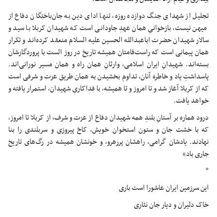
تجلیل از شهدای جنگ دوازده روزه، تنها ادای دین به جان‌باختگان دفاع از
میهن نیست، بازخوانیِ همان عهدِ جاودانی است که شهیدان کربلا با سید و
سالار شهیدان حضرت اباعبدالله الحسین علیه السلام منعقد کرده‌اند و تکرار
همان پیمانی است که راست‌قامتان همیشه تاریخ در روز
الست
با پروردگارشان
بسته‌اند. شهیدانِ ایران اسلامی، وارثانِ همان راه و همان مسیر نورانی‌اند.
پاسداشتِ یاد و خاطره آنان، تداوم بخشیدن به همان طریق عزت و شرفی است
که از کربلا آغاز شد و تا امروز و تا همیشه، با فداکاریِ شهیدان، استمرار یافته و
خواهد یافت.
درود هماره بر آستانِ بلندِ همه شهیدان دفاع از عزت و شرف، از کربلا تا امروز،
که با خشت جان و ستون استخوان خویش، کاخ پیروزی و سربلندی را بنا
نهادند. یادشان گرامی، راهشان
پررهرو
، و خونشان همیشه در رگ‌های تاریخ
جاری باد»
*
این سرزمین ایران عاشورا است باری
خاک دلیران و دیار جان نثاری