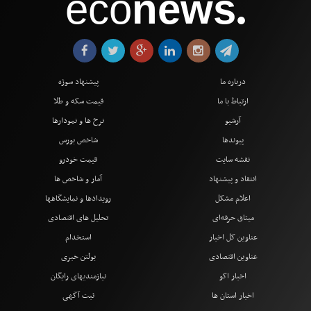
eco
news
●
درباره ما
پیشنهاد سوژه
ارتباط با ما
قیمت سکه و طلا
آرشیو
نرخ ها و نمودارها
پیوندها
شاخص بورس
نقشه سایت
قیمت خودرو
انتقاد و پیشنهاد
آمار و شاخص ها
اعلام مشکل
رویدادها و نمایشگاهها
میثاق حرفه‌ای
تحلیل های اقتصادی
عناوین کل اخبار
استخدام
عناوین اقتصادی
بولتن خبری
اخبار اکو
نیازمندیهای رایگان
اخبار استان ها
ثبت آگهی