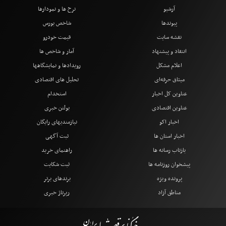
آرشیو
نرخ ها و نمودارها
پیوندها
شاخص بورس
نقشه سایت
قیمت خودرو
انتقاد و پیشنهاد
آمار و شاخص ها
اعلام مشکل
رویدادها و نمایشگاهها
میثاق حرفه‌ای
تحلیل های اقتصادی
عناوین کل اخبار
استخدام
عناوین اقتصادی
بولتن خبری
اخبار اکو
نیازمندیهای رایگان
اخبار استان ها
ثبت آگهی
بازتاب رسانه ها
راهنمای خرید
پیشخوان روزنامه ها
ثبت شکایت
پرونده ویژه
برندهای برتر
مناطق آزاد
رپرتاژ خبری