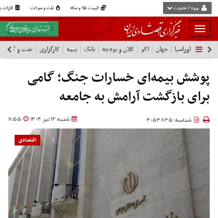
ورود / عضویت
قیمت طلا و سکه
نفت و سوخت
فلزات پا
بار
و
اوراسیا
جهان
اکو
کلان و بودجه
بانک
بیمه
کارگزاری
نفت و گاز
پ
بسته
نمودن
فهرست
پوشش بیمه‌ای خسارات جنگ؛ گامی
برای بازگشت آرامش به جامعه
شنبه 14 تیر 1404
11:55
شناسه: 4054835
اقتصادی