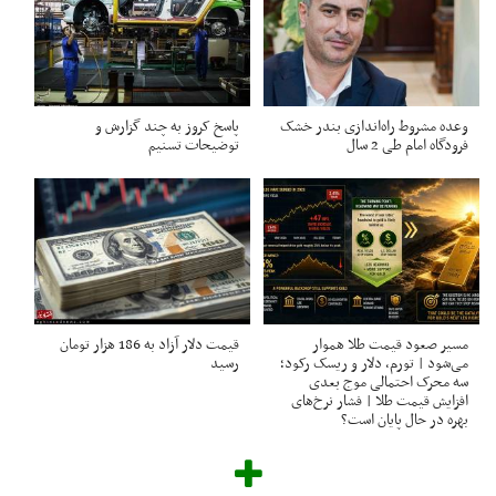
وعده مشروط راه‌اندازی بندر خشک
پاسخ کروز به چند گزارش و
فرودگاه امام طی 2 سال
توضیحات تسنیم
مسیر صعود قیمت طلا هموار
قیمت دلار آزاد به 186 هزار تومان
می‌شود | تورم، دلار و ریسک رکود؛
رسید
سه محرک احتمالی موج بعدی
افزایش قیمت طلا | فشار نرخ‌های
بهره در حال پایان است؟