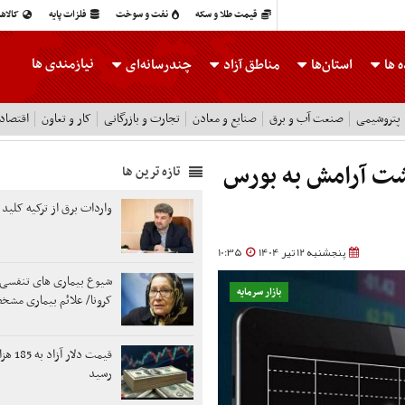
قیمت طلا و سکه
نفت و سوخت
فلزات پایه
کالاه
نیازمندی ها
 ها
استان‌ها
مناطق آزاد
چندرسانه‌ای
پتروشیمی
صنعت آب و برق
صنایع و معادن
تجارت و بازرگانی
کار و تعاون
اقتصاد
ت آرامش به بورس
تازه ترین ها
واردات برق از ترکیه کلید
پنجشنبه 12 تیر 1404
10:35
شیوع بیماری‌ های تنفسی 
بازار سرمایه
کرونا/ علائم بیماری مش
قیمت دلار 
رسید