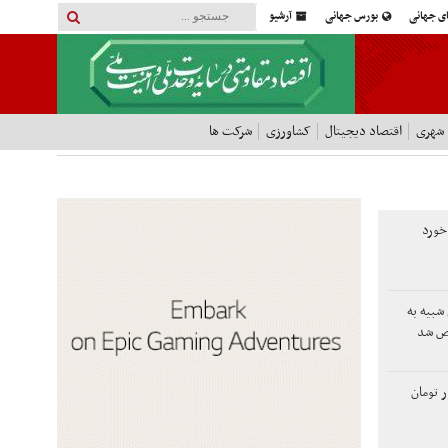
ای جهانی
بورس جهانی
آرشیو
 شهری
اقتصاد دیجیتال
کشاورزی
شرکت ها
 خورد
شبیه به
خص شد
آزاد به 185 هزار تومان