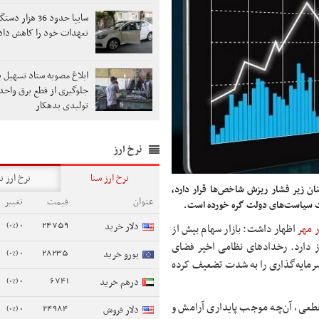
سایپا حدود 36 هزار دس
تعهدات خود را کاهش داد
ابلاغ مصوبه ستاد تسهیل ب
جلوگیری از قطع برق واحد
تولیدی بدهکار
نرخ ارز
نرخ ارز سنا
نرخ ارز ن
ن زیر فشار ریزش شاخص‌ها قرار دارد،
عنوان
قیمت
تغییر
ت سیاست‌های دولت گره خورده است.
0 (0%)
24759
دلار خرید
ر مهر
اظهار داشت: بازار سهام بیش از
 دارد. رخدادهای نظامی اخیر فضای
0 (0%)
28235
یورو خرید
و سرمایه‌گذاری را به شدت تضعیف کرده
0 (0%)
6741
درهم خرید
طعی، آن‌چه موجب پایداری آرامش و
0 (0%)
24984
دلار فروش