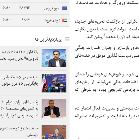
ریسک‌های بزرگ و حمایت هدفمند از
0 (0%)
28492
یورو فروش
0 (0%)
6803
درهم فروش
نگرانی از بازگشت تحریم‌های جدید،
ه است. دولت لازم است با تعیین تکلیف
اد فعالان را مجدداً روشن کند.
پربازدیدترین ها
ه‌های بازسازی و جبران خسارات جنگی
واگذاری‌ها؛ فقط 2
 اصلی سیاست‌گذاری موفق در هفته‌های
تعاونی‌ها/بحران سهم بخش
نی شوند و فروش‌های هیجانی را مبنای
صرفه‌جویی 6.5 مگ
لاعات مالی می‌تواند از زیان‌های
جایگزینی 10 هزار موتور کولر فراجا
به بازدهی تدریجی بوده، به شرطی که
رئی
بات سیاستی و مدیریت فعال انتظارات،
به 
تجاری خارجی در ایران پ
ا معطوف شفافیت و تصمیمات مدبرانه
جنوب هنوز در سخت‌ترین
تابستان