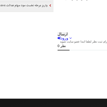
واریز مرحله نخست سود سهام عدالت 1404 تا هفته دولت