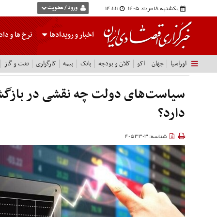
یکشنبه 18 مرداد 1405
14:1:11
ورود / عضویت
اخبار و رویدادها
نرخ ها
و داده
اوراسیا
جهان
اکو
کلان و بودجه
بانک
بیمه
کارگزاری
نفت و گاز
سیاست‌های دولت چه نقشی در بازگش
دارد؟
شناسه: 4053303