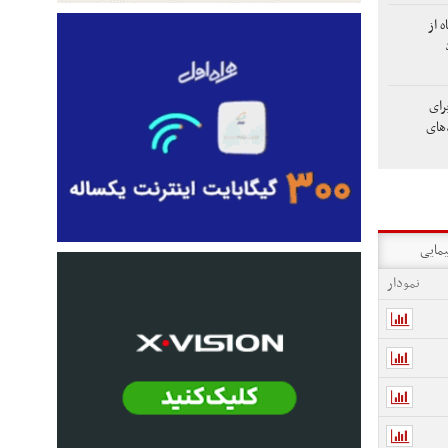
تگاه از
رای
های
یمایی
نمودار