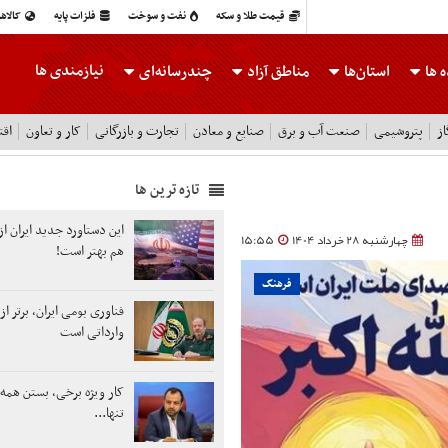
قیمت طلا و سکه
نفت و سوخت
فلزات پایه
کالاه
نیازمندی ها
 ها
استان‌ها
مناطق آزاد
چندرسانه‌ای
ز
پتروشیمی
صنعت آب و برق
صنایع و معادن
تجارت و بازرگانی
کار و تعاون
اقت
تازه ترین ها
این دستاورد جدید ایران از
چهارشنبه 28 خرداد 1404
15:55
هم بهتر است!
فرهنگ
فناوری بومی ایران، برتر از
وارداتی است
کار ویژه برخی، بستن همه 
تنها...