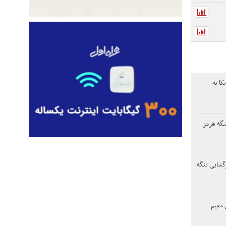
کا به
نگه هرمز
زگشایی تنگه
 مقیم