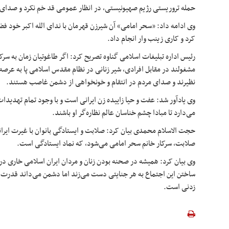
حمله تروریستی رژیم صهیونیستی، در انظار عمومی قد خم نکرد و صدای 
وی ادامه داد: «سحر امامی» آن شیرزن قهرمان با ندای الله اکبر خود فض
کرد و کاری زینب
وار
انجام داد.
رئیس اداره تبلیغات اسلامی گناوه تصریح کرد: اگر طاغوتیان زمان به س
مشغولند در مقابل افرادی، شیر زنانی در نظام مقدس اسلامی پا به عرصه
نظیرند و صدای مردم در انتقام و خونخواهی از دشمن غاصب هستند.
وی یادآور شد: عفت و حیا زاییده زن ایرانی است و با وجود تمام تهدیدا
می‌دارد تا مبادا چشم
خناسان
عالم نظاره‌گر او باشند.
حجت الاسلام محمدی بیان کرد: صلابت و ایستادگی بانوان با غیرت ایران
صلابت، سرکار خانم سحر امامی می‌شود، که نماد ایستادگی است.
وی بیان کرد: همیشه در صحنه بودن زنان و مردان ایران اسلامی
خاری
در 
ساختن این اجتماع به هر جنایتی دست می‌زند اما دشمن می‌داند قدرت 
زدنی
است.