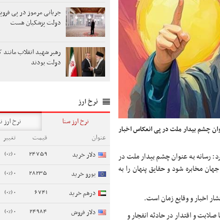
جریانی مرموز در پی فروپ
دولت پزشکیان هست
رهبر شهید انقلاب مانند ک
دولت بودند
نرخ ارز
نرخ ارز سنا
نرخ ارز ن
نوان چشم بیدار ملت در پی انعکاس اخبار
عنوان
قیمت
تغییر
0 (0%)
24759
دلار خرید
د: رسانه به عنوان چشم بیدار ملت در
هان مخابره شود و حقایق پنهان را به
0 (0%)
28235
یورو خرید
0 (0%)
6741
درهم خرید
شار اخبار و وقایع زمان است.
0 (0%)
24984
دلار فروش
 صلابت و اقتدار در حادثه انفجار و