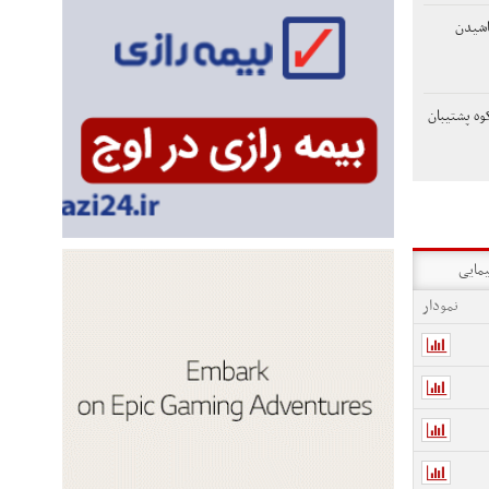
اشیدن
وه پشتیبان
یمایی
نمودار