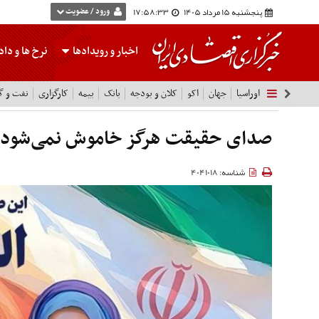
پنجشنبه 15 مرداد 1405
17:58:34
ورود / عضویت
اخبار و رویدادها
نرخ ها
و داده
اوراسیا
جهان
اکو
کلان و بودجه
بانک
بیمه
کارگزاری
نفت و گا
صدای حقیقت هرگز خاموش نمی‌شود
شناسه: 4041018