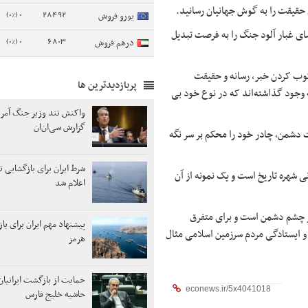
حقیقت را به گوش جهانیان رسانید.
0 (0%)
28492
یورو فروش
ای غبار آلود جنگ را به فرصت تبدیل
0 (0%)
6803
درهم فروش
رکوب کردن خبر، رسانه و حقیقت
پربازدیدترین ها
 وجود گذاشته‌اند که در نوع خود بی
واکنش تند وزیر جنگ آمری
گزارش سی‌ان‌ان
ت دشمن، چادر خود را محکم بر سر نگه
شرط ایران برای بازگشایی ت
ی شهره تاریخ است و یک نمونه از آن
اعلام شد
چشم دشمن است و برای متفرق
پیشنهاد مهم ایران برای با
و ایستادگی مردم سرزمین اسلامی مثال
هرمز
حمایت از بازگشت ایرانیان
حاشیه خلیج فارس