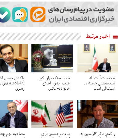
اخبار مرتبط
شخصیت آیت‌الله
نصب سنگ مزار اکبر
واکنش حسین انت
سیدمجتبی خامنه‌ای
عبدی بدون اطلاع
به اطلاعیه فوری 
استثنائی است
خانواده+عکس
رهبری
واکنش تاکر کارلسون به
ساعات حساس برای
مصاحبه مهم پزشک