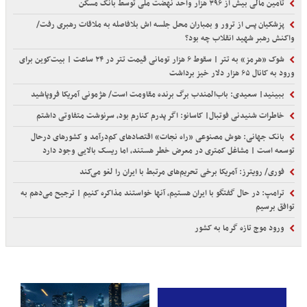
تأمین مالی بیش از ۳۹۶ هزار واحد نهضت ملی توسط بانک مسکن
پزشکیان پس از ترور و بمباران محل جلسه ‌اش بلافاصله به ملاقات رهبری رفت/
واکنش رهبر شهید انقلاب چه بود؟
شوک «هرمز» به تتر | سقوط ۶ هزار تومانی قیمت تتر در ۲۴ ساعت | بیت‌کوین برای
ورود به کانال ۶۵ هزار دلار خیز برداشت
ببینید| سعیدی: باب‌المندب برگ برنده مقاومت است/ هژمونی آمریکا فروپاشید
خاطرات شنیدنی فوتبال| کاسانو: اگر پدرم کنارم بود، سرنوشت متفاوتی داشتم
بانک جهانی: هوش مصنوعی «راه نجات» اقتصادهای کم‌درآمد و کشورهای درحال
توسعه است | مشاغل کمتری در معرض خطر هستند، اما ریسک بالایی وجود دارد
فوری/ رویترز: آمریکا برخی تحریم‌های مرتبط با ایران را لغو می‌کند
ترامپ: در حال گفتگو با ایران هستیم، آنها خواستند مذاکره کنیم | ترجیح می‌دهم به
توافق برسیم
ورود موج تازه گرما به کشور