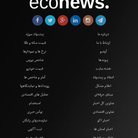
eco
news
●
درباره ما
پیشنهاد سوژه
ارتباط با ما
قیمت سکه و طلا
آرشیو
نرخ ها و نمودارها
پیوندها
شاخص بورس
نقشه سایت
قیمت خودرو
انتقاد و پیشنهاد
آمار و شاخص ها
اعلام مشکل
رویدادها و نمایشگاهها
میثاق حرفه‌ای
تحلیل های اقتصادی
عناوین کل اخبار
استخدام
عناوین اقتصادی
بولتن خبری
اخبار اکو
نیازمندیهای رایگان
اخبار استان ها
ثبت آگهی
بازتاب رسانه ها
راهنمای خرید