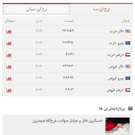
نرخ ارز سنا
نرخ ارز نیمایی
عنوان
قیمت
تغییر
نمودار
0 (0%)
24759
دلار خرید
0 (0%)
28235
یورو خرید
0 (0%)
6741
درهم خرید
0 (0%)
24984
دلار فروش
0 (0%)
28492
یورو فروش
0 (0%)
6803
درهم فروش
پربازدیدترین ها
دستگیری قاتل و عوامل شهادت فرج‌الله شوشتری