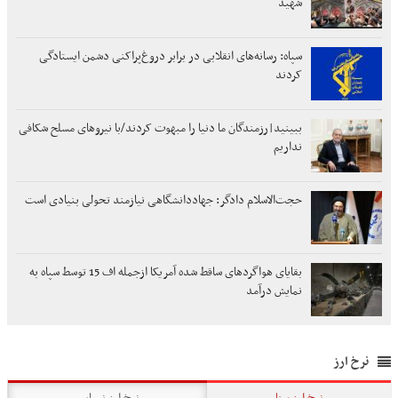
شهید
سپاه: رسانه‌های انقلابی در برابر دروغ‌پراکنی دشمن ایستادگی
کردند
ببینید|رزمندگان ما دنیا را مبهوت کردند/با نیروهای مسلح شکافی
نداریم
حجت‌الاسلام دادگر: جهاددانشگاهی نیازمند تحولی بنیادی است
بقایای هواگردهای ساقط شده آمریکا ازجمله اف 15 توسط سپاه به
نمایش درآمد
نرخ ارز