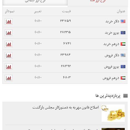
نرخ ارز سنا
نرخ ارز نیمایی
عنوان
قیمت
تغییر
نمودار
0 (0%)
24759
دلار خرید
0 (0%)
28235
یورو خرید
0 (0%)
6741
درهم خرید
0 (0%)
24984
دلار فروش
0 (0%)
28492
یورو فروش
0 (0%)
6803
درهم فروش
پربازدیدترین ها
اصلاح قانون مهریه به دستورکار مجلس بازگشت