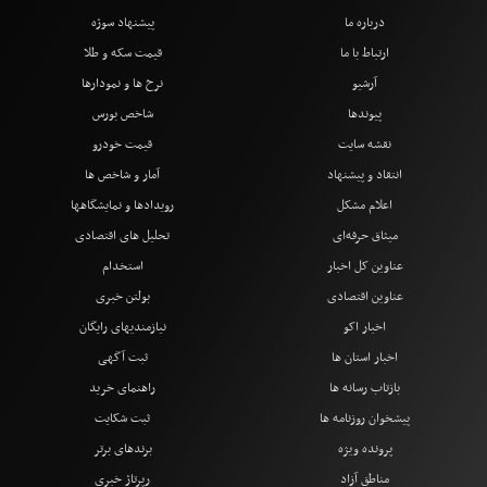
درباره ما
پیشنهاد سوژه
ارتباط با ما
قیمت سکه و طلا
آرشیو
نرخ ها و نمودارها
پیوندها
شاخص بورس
نقشه سایت
قیمت خودرو
انتقاد و پیشنهاد
آمار و شاخص ها
اعلام مشکل
رویدادها و نمایشگاهها
میثاق حرفه‌ای
تحلیل های اقتصادی
عناوین کل اخبار
استخدام
عناوین اقتصادی
بولتن خبری
اخبار اکو
نیازمندیهای رایگان
اخبار استان ها
ثبت آگهی
بازتاب رسانه ها
راهنمای خرید
پیشخوان روزنامه ها
ثبت شکایت
پرونده ویژه
برندهای برتر
مناطق آزاد
رپرتاژ خبری