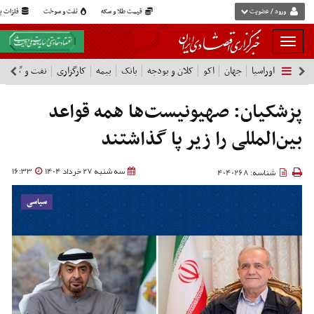
ورود / عضویت
قیمت طلا و سکه
نفت و سوخت
فلزات پا
بار
و
اوراسیا
جهان
اکو
کلان و بودجه
بانک
بیمه
کارگزاری
نفت و گاز
پ
بسته
نمودن
فهرست
پزشکیان: صهیونیست‌ها همه قواعد
بین‌المللی را زیر پا گذاشتند
سه شنبه 27 خرداد 1404
16:33
شناسه: 4040268
سیاسی