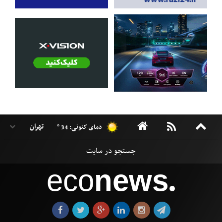
دمای کنونی: 34 °
eco
news
●