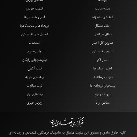
نقشه سایت
قیمت خودرو
انتقاد و پیشنهاد
آمار و شاخص ها
اعلام مشکل
رویدادها و نمایشگاهها
میثاق حرفه‌ای
تحلیل های اقتصادی
عناوین کل اخبار
استخدام
عناوین اقتصادی
بولتن خبری
اخبار اکو
نیازمندیهای رایگان
اخبار استان ها
ثبت آگهی
بازتاب رسانه ها
راهنمای خرید
پیشخوان روزنامه ها
ثبت شکایت
پرونده ویژه
برندهای برتر
مناطق آزاد
رپرتاژ خبری
کلیه حقوق مادی و معنوی این سایت متعلق به هلدینگ فرهنگی،اقتصادی و رسانه ای