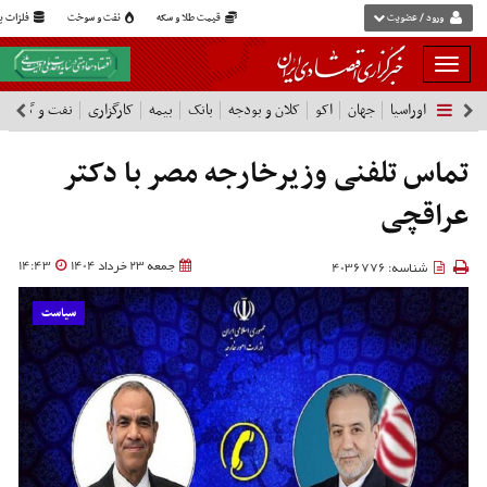
ورود / عضویت
قیمت طلا و سکه
نفت و سوخت
فلزات پا
بار
و
اوراسیا
جهان
اکو
کلان و بودجه
بانک
بیمه
کارگزاری
نفت و گاز
پ
بسته
نمودن
فهرست
تماس تلفنی وزیرخارجه مصر با دکتر
عراقچی
جمعه 23 خرداد 1404
14:43
شناسه: 4036776
سیاست