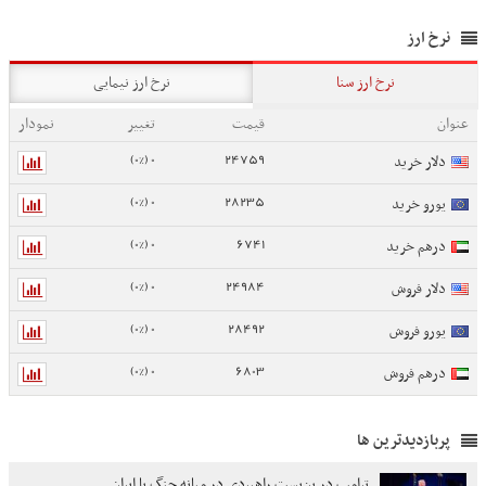
نرخ ارز
نرخ ارز سنا
نرخ ارز نیمایی
عنوان
قیمت
تغییر
نمودار
0 (0%)
24759
دلار خرید
0 (0%)
28235
یورو خرید
0 (0%)
6741
درهم خرید
0 (0%)
24984
دلار فروش
0 (0%)
28492
یورو فروش
0 (0%)
6803
درهم فروش
پربازدیدترین ها
ترامپ در بن‌بست راهبردی در میانه جنگ با ایران