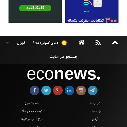
دمای کنونی: 34 °
eco
news
●
درباره ما
پیشنهاد سوژه
ارتباط با ما
قیمت سکه و طلا
آرشیو
نرخ ها و نمودارها
پیوندها
شاخص بورس