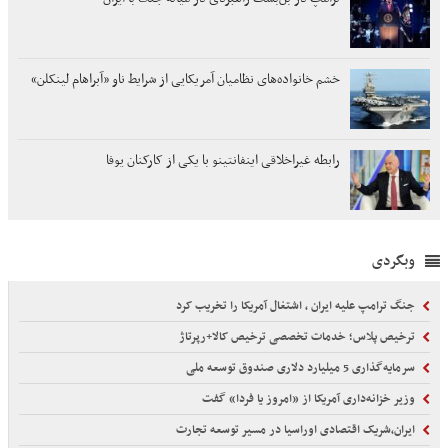
خشم خانواده‌های نظامیان آمریکایی از شرایط ناو «آبراهام لینکلن»
رابطه غیراخلاقی اینفانتینو با یکی از کارکنان یوفا
وبگردی
جنگ ترامپ علیه ایران ، اشتغال آمریکا را تخریب کرد
ترخیص پلاس؛ خدمات تخصصی ترخیص کالا+رپرتاژ
سرمایه‌گذاری 5 میلیارد دلاری صندوق توسعه ملی
وزیر خزانه‌داری آمریکا از «امروز یا فردا» گفت
ایران،شریک اقتصادی اوراسیا در مسیر توسعه تجارت