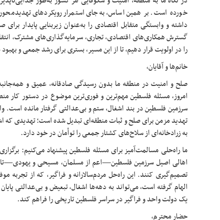
در نگاه ما به منطقه، امنیت و شکوفایی هر کشور به‌طور جدایی‌ناپذی
خورده است. بر همین اساس، به‌جای استمرار رویکردهای تهدیدمحو
داشته و وابستگی متقابل اقتصادی را به‌عنوان زیربنایی پایدار برای ص
گسترش همکاری‌های اقتصادی، تجاری، سرمایه‌گذاری‌های مشترک، انتقال
را در اولویت قرار دهیم، تا از این مسیر، بستری برای رشد جمعی و بهبو
خانم‌ها و آقایان،
صلح و امنیت در منطقه ما بدون رسیدگی صادقانه، عمیق و همه‌جانبه
امروز، مسئله فلسطین مهم‌ترین و فوری‌ترین موضوع در دستور کار م
سرزمین فلسطین در بند اشغال، ستم و بی‌عدالتی گرفتار مانده است. و
تهدید مزمن برای صلح و ثبات منطقه‌ای تبدیل شده است؛ تهدیدی که اش
به زرادخانه‌ای از سلاح‌های کشتار جمعی را توأمان در خود دارد.
ما راه‌حلی مسالمت‌آمیز برای مسئله فلسطین پیشنهاد می‌کنیم: برگزا
اهالی اصیل سرزمین فلسطین—اعم از مسلمان، مسیحی و یهودی—تا درب
تصمیم‌گیری کنند. این راه‌حل مردم‌سالارانه و فراگیر، که از تجربه موفق
الهام گرفته است، می‌تواند به دهه‌ها اشغال، تبعیض و بی‌عدالتی پایان
یک دولت واحد و فراگیر در سراسر فلسطین تاریخی را فراهم کند.
حضار محترم،