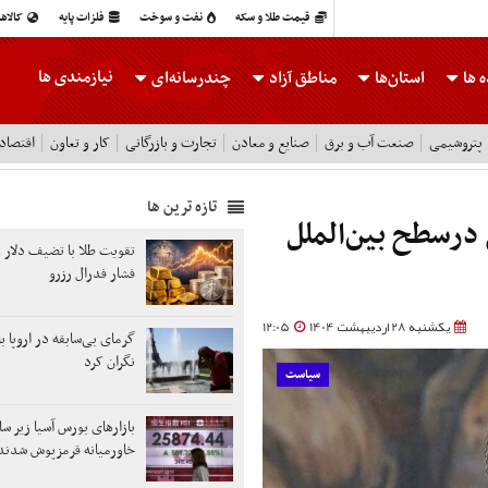
قیمت طلا و سکه
نفت و سوخت
فلزات پایه
کالاه
نیازمندی ها
 ها
استان‌ها
مناطق آزاد
چندرسانه‌ای
پتروشیمی
صنعت آب و برق
صنایع و معادن
تجارت و بازرگانی
کار و تعاون
اقتصاد
تازه ترین ها
درسطح بین‌الملل
تقویت طلا با تضیف دلار 
فشار فدرال رزرو
یکشنبه 28 اردیبهشت 1404
12:05
گرمای بی‌سابقه در اروپا باز
نگران کرد
سیاست
بازارهای بورس آسیا زیر سا
خاورمیانه قرمزپوش شدند