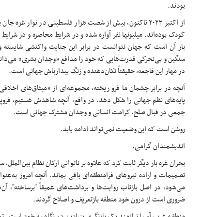
بودند.
از اکتبر ۲۰۲۳ تاکنون، بیش از شصت هزار فلسطینی در نوار غزه جا
کودک بوده‌اند. میلیونها نفر آواره شده و در شرایط محاصره و در شرای
بار آن است که جهان نتوانست در برابر این جنایت واکنشی شایسته 
سنگین و بی‌تحرکی قدرت‌هایی که خود را مدافع «وجدان بشری» می‌دانند،
در مهار این فاجعه، حقیقتاً تکان‌دهنده و زنگ بیدارباش جهانی است.
آنچه در برابر چشمان ما فرو ریخته، مجموعه‌ای از «میثاق‌های اخلاق
پایه‌های نظم جهانی را شکل دهد. در واقع، آنچه شاهدش هستیم، فروپا
جمعی در قبال صلح، کرامت انسانی و وجدان مشترک جهانی است.
روشن است که این وضعیت نمی‌تواند ادامه یابد.
اندیشمندان گرامی،
بحران غزه بار دیگر ثابت کرد که علاوه بر ناتوانی ارکان نظام بین‌الملل، 
تصمیمات و اراده نیروهای فرامنطقه‌ای باقی بماند. آنچه امروز به‌عن
می‌شود، در اصل بازتاب روایت‌ها و برداشت‌های عمیقاً "برساخته"، آن‌
ضروری است از درون خود منطقه بازتعریف و اصلاح گردند.
منطقه غرب آسیا نیازمند یک بازنگری بنیادین در نگاه به خود است. تم