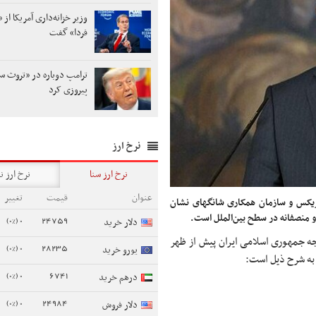
وزیر خزانه‌داری آمریکا از «
فردا» گفت
ترامپ دوباره در «تروث س
پیروزی کرد
نرخ ارز
نرخ ارز سنا
نرخ ارز ن
عنوان
قیمت
تغییر
ریکس و سازمان همکاری شانگهای نشان
 منصفانه در سطح بین‌الملل است.
0 (0%)
24759
دلار خرید
ه جمهوری اسلامی ایران پیش از ظهر
0 (0%)
28235
یورو خرید
 به شرح ذیل است:
0 (0%)
6741
درهم خرید
0 (0%)
24984
دلار فروش