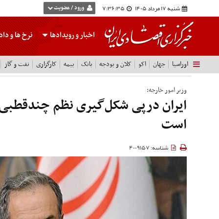
شنبه 17 مرداد 1405
7:36:36
ورود / عضویت
اخبار و رویدادها
نرخ ها
و داده
اوراسیا
جهان
اکو
کلان و بودجه
بانک
بیمه
کارگزاری
نفت و گاز
وزیر امور خارجه:
ایران درپی شکل‌گیری نظم چندقطبی 
است
شناسه: 4009157