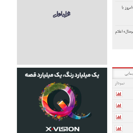
امروز یا
وشال» اعلام
یمایی
نمودار