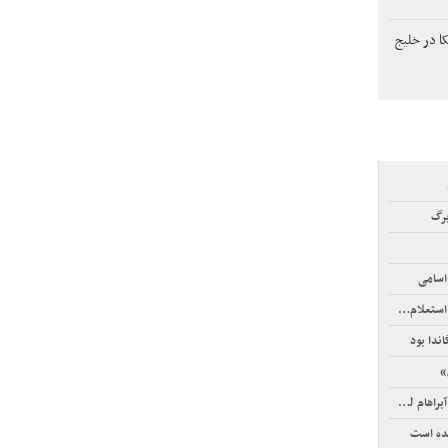
ا در خلیج
برگ
اسامی
‌آمیز است
ندا بود
»
م لینکلن
شده است