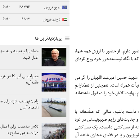
0 (0%)
28492
یورو فروش
0 (0%)
6803
درهم فروش
پربازدیدترین ها
ور دارم. از حضور با ارزش همه شما،
حقایق را بپذیرید و به تع
عمل کنید
 با نگاه توسعه‌محور خود روح تازه‌ای
ماجراجویی آمریکا در هرمز
، شهید حسین امیرعبداللهیان را گرامی
«آسه‌آن»
هیأت همراه است. همچنین از همکارانم
 نهایت تلاش خود را مبذول داشته‌اند
راین؛ تهدیدی تازه برای 
اقتصاد آلمان
داشته باشیم. سالی که متأسفانه با
 و جنایت‌های رژیم صهیونیستی در غزه
تلاش هدفمند برای اعمال 
 سابقه از نسل‌کشی دانست. یک نسل‌کشی
دولت «پدرو سانچز»
یزیون و یا در فضای مجازی شاهد آن