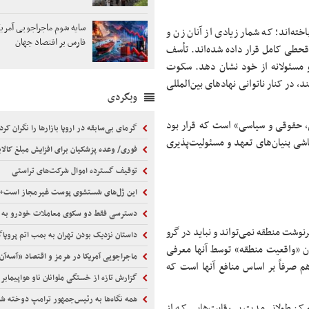
سایه شوم ماجراجویی آمریک
ن باخته‌اند؛ که شمار زیادی از آنان زن و
فارس بر اقتصاد جهان
ط قحطی کامل قرار داده شده‌اند. تأسف
و مسئولانه از خود نشان دهد. سکوت
 در کنار ناتوانی نهادهای بین‌المللی
وبگردی
ی، حقوقی و سیاسی» است که قرار بود
گرمای بی‌سابقه در اروپا بازارها را نگران کرد
شی بنیان‌های تعهد و مسئولیت‌پذیری
فوری/ وعده پزشکیان برای افزایش مبلغ کالا
توقیف گسترده اموال شرکت‌های تراستی
این ژل‌های شستشوی پوست غیرمجاز است+
دسترسی فقط دو سکوی معاملات خودرو به استعلام‌ها تبعیض
سرنوشت منطقه نمی‌تواند و نباید در گرو
داستان نزدیک بودن تهران به بمب اتم پروپاگا
وان «واقعیت منطقه» توسط آنها معرفی
ماجراجویی آمریکا در هرمز و اقتصاد «آسه‌آن
هم صرفاً بر اساس منافع آنها است که
گزارش تازه از خستگی ملوانان ناو هواپیمابر آبراها
همه نگاه‌ها به رئیس‌جمهور ترامپ دوخته 
رکز طولانی‌مدت بر رقابت‌هایی که از