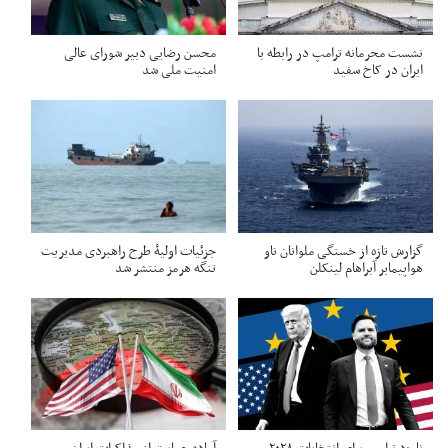
نشست محرمانه ترامپ در رابطه با
محسن رضایی دبیر شورای عالی
ایران در کاخ سفید
امنیت ملی شد
گزارش تازه از خستگی ملوانان ناو
جزئیات اولیۀ طرح راهبردی مدیریت
هواپیمابر آبراهام لینکلن
تنگه هرمز منتشر شد