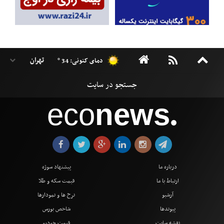
دمای کنونی: 34 °
eco
news
●
درباره ما
پیشنهاد سوژه
ارتباط با ما
قیمت سکه و طلا
آرشیو
نرخ ها و نمودارها
پیوندها
شاخص بورس
نقشه سایت
قیمت خودرو