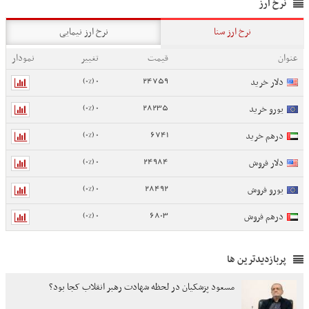
نرخ ارز
نرخ ارز سنا
نرخ ارز نیمایی
عنوان
قیمت
تغییر
نمودار
0 (0%)
24759
دلار خرید
0 (0%)
28235
یورو خرید
0 (0%)
6741
درهم خرید
0 (0%)
24984
دلار فروش
0 (0%)
28492
یورو فروش
0 (0%)
6803
درهم فروش
پربازدیدترین ها
مسعود پزشکیان در لحظه شهادت رهبر انقلاب کجا بود؟